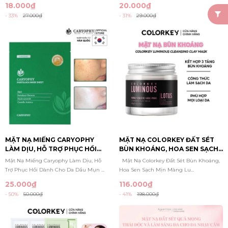
18.000₫
20.000₫
- 33%
27.000₫
- 31%
29.000₫
MẶT NẠ MIẾNG CARYOPHY
MẶT NẠ COLORKEY ĐẤT SÉT
LÀM DỊU, HỖ TRỢ PHỤC HỒI
BÙN KHOÁNG, HOA SEN SẠCH
DÀNH CHO DA DẦU MỤN
MỊN MÀNG LUMINOUS
Mặt Nạ Miếng Caryophy Làm Dịu, Hỗ
Mặt Nạ Colorkey Đất Sét Bùn Khoáng,
PORTULACA MASK SHEET 22G
CLEANSING CLAY MASK 60G
Trợ Phục Hồi Dành Cho Da Dầu Mụn ...
Hoa Sen Sạch Mịn Màng Lu...
25.000₫
116.000₫
- 50%
50.000₫
- 41%
198.000₫