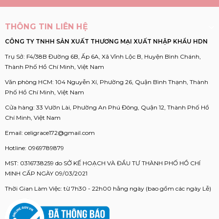
THÔNG TIN LIÊN HỆ
CÔNG TY TNHH SẢN XUẤT THƯƠNG MẠI XUẤT NHẬP KHẨU HDN
Trụ Sở: F4/38B Đường 6B, Ấp 6A, Xã Vĩnh Lộc B, Huyện Bình Chánh,
Thành Phố Hồ Chí Minh, Việt Nam
Văn phòng HCM: 104 Nguyễn Xí, Phường 26, Quận Bình Thạnh, Thành
Phố Hồ Chí Minh, Việt Nam
Cửa hàng: 33 Vườn Lài, Phường An Phú Đông, Quận 12, Thành Phố Hồ
Chí Minh, Việt Nam
Email:
celigrace172@gmail.com
Hotline:
0969789879
MST: 0316738259 do SỞ KẾ HOẠCH VÀ ĐẦU TƯ THÀNH PHỐ HỒ CHÍ
MINH CẤP NGÀY 09/03/2021
Thời Gian Làm Việc: từ 7h30 - 22h00 hằng ngày (bao gồm các ngày Lễ)