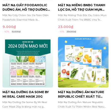
MĂT NẠ GIẤY FOODAHOLIC
MẶT NẠ MIẾNG BNBG THANH
DƯỠNG ẨM, HỖ TRỢ DƯỠNG
LỌC DA, HỖ TRỢ GIẢM MỤN
TRẮNG DA HÀN QUỐC
CHIẾT XUẤT TRÀM TRÀ VITA
Mặt Nạ Giấy Chăm Sóc Da Toàn Diện
Mặt Nạ Miếng Thải Độc Da, Giảm Mụn
ESSENTIAL MASK 23G
TEA TREE HEALING FACE MASK
Foodaholic Essential Mask là...
Chiết Xuất Tràm Trà BNBG Vita Te...
PACK 30ML
9.000₫
23.000₫
- 40%
15.000₫
- 41%
39.000₫
MẶT NẠ DƯỠNG DA SOME BY
MẶT NẠ DƯỠNG ẨM NATURE
MI REAL CARE MASK 20G
REPUBLIC CHIẾT XUẤT TỪ
THIÊN NHIÊN REAL NATURE
Mặt Nạ Dưỡng Da Some By Mi Real
Mặt Nạ Dưỡng Ẩm Nature Republic
MASK SHEET 23ML
Care Mask 20g là dòng mặt nạ g...
Chiết Xuất Từ Thiên Nhiên Real Natu...