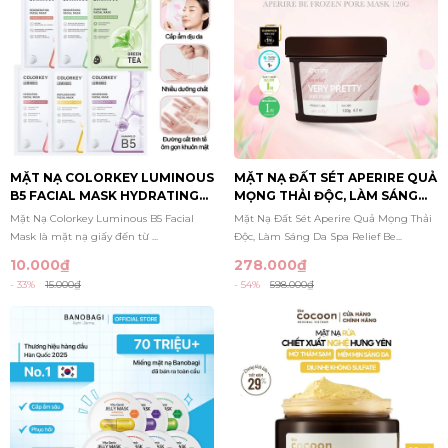
MẶT NẠ COLORKEY LUMINOUS
MẶT NẠ ĐẤT SÉT APERIRE QUẢ
B5 FACIAL MASK HYDRATING
MỌNG THẢI ĐỘC, LÀM SÁNG
25ML
DA SPA RELIEF BERRY PRETTY
Mặt Nạ Colorkey Luminous B5 Facial
Mặt Nạ Đất Sét Aperire Quả Mọng Thải
PORE MASK 120G
Mask là mặt nạ giấy đến từ ...
Độc, Làm Sáng Da Spa Relief Be...
10.000₫
278.000₫
- 33%
15.000₫
- 54%
598.000₫