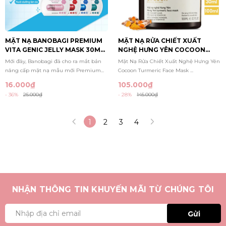
MẶT NẠ BANOBAGI PREMIUM
MẶT NẠ RỬA CHIẾT XUẤT
VITA GENIC JELLY MASK 30ML
NGHỆ HƯNG YÊN COCOON
(MẪU MỚI)
TURMERIC FACE MASK
Mới đây, Banobagi đã cho ra mắt bản
Mặt Nạ Rửa Chiết Xuất Nghệ Hưng Yên
nâng cấp mặt nạ mẫu mới Premium...
Cocoon Turmeric Face Mask ...
16.000₫
105.000₫
- 36%
25.000₫
- 28%
145.000₫
1
2
3
4
NHẬN THÔNG TIN KHUYẾN MÃI TỪ CHÚNG TÔI
Gửi