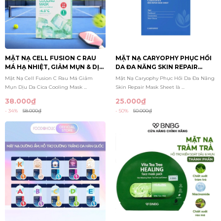
MẶT NẠ CELL FUSION C RAU
MẶT NẠ CARYOPHY PHỤC HỒI
MÁ HẠ NHIỆT, GIẢM MỤN & DỊU
DA ĐA NĂNG SKIN REPAIR
DA CICA COOLING MASK 27G
MASK SHEET 25G
Mặt Nạ Cell Fusion C Rau Má Giảm
Mặt Nạ Caryophy Phục Hồi Da Đa Năng
Mụn Dịu Da Cica Cooling Mask ...
Skin Repair Mask Sheet là ...
38.000₫
25.000₫
- 34%
58.000₫
- 50%
50.000₫