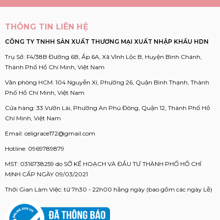
THÔNG TIN LIÊN HỆ
CÔNG TY TNHH SẢN XUẤT THƯƠNG MẠI XUẤT NHẬP KHẨU HDN
Trụ Sở: F4/38B Đường 6B, Ấp 6A, Xã Vĩnh Lộc B, Huyện Bình Chánh,
Thành Phố Hồ Chí Minh, Việt Nam
Văn phòng HCM: 104 Nguyễn Xí, Phường 26, Quận Bình Thạnh, Thành
Phố Hồ Chí Minh, Việt Nam
Cửa hàng: 33 Vườn Lài, Phường An Phú Đông, Quận 12, Thành Phố Hồ
Chí Minh, Việt Nam
Email:
celigrace172@gmail.com
Hotline:
0969789879
MST: 0316738259 do SỞ KẾ HOẠCH VÀ ĐẦU TƯ THÀNH PHỐ HỒ CHÍ
MINH CẤP NGÀY 09/03/2021
Thời Gian Làm Việc: từ 7h30 - 22h00 hằng ngày (bao gồm các ngày Lễ)