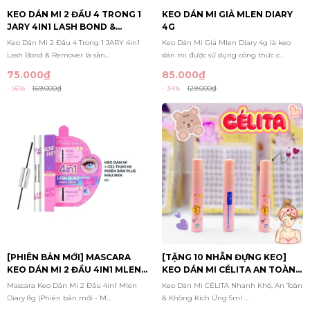
KEO DÁN MI 2 ĐẦU 4 TRONG 1
KEO DÁN MI GIẢ MLEN DIARY
JARY 4IN1 LASH BOND &
4G
REMOVER
Keo Dán Mi 2 Đầu 4 Trong 1 JARY 4in1
Keo Dán Mi Giả Mlen Diary 4g là keo
Lash Bond & Remover là sản...
dán mi được sử dụng công thức c...
75.000₫
85.000₫
- 56%
169.000₫
- 34%
129.000₫
[PHIÊN BẢN MỚI] MASCARA
[TẶNG 10 NHẪN ĐỰNG KEO]
KEO DÁN MI 2 ĐẦU 4IN1 MLEN
KEO DÁN MI CÉLITA AN TOÀN,
DIARY 8G - MÀU ĐEN
NHANH KHÔ LÂU TRÔI &
Mascara Keo Dán Mi 2 Đầu 4in1 Mlen
Keo Dán Mi CÉLITA Nhanh Khô, An Toàn
KHÔNG KÍCH ỨNG 5ML
Diary 8g (Phiên bản mới - M...
& Không Kích Ứng 5ml ...