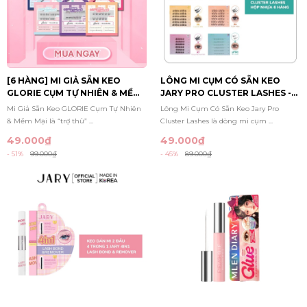
[6 HÀNG] MI GIẢ SẴN KEO
LÔNG MI CỤM CÓ SẴN KEO
GLORIE CỤM TỰ NHIÊN & MỀM
JARY PRO CLUSTER LASHES -
MẠI
HỘP NHỰA 6 HÀNG (KHÔNG VỎ
Mi Giả Sẵn Keo GLORIE Cụm Tự Nhiên
Lông Mi Cụm Có Sẵn Keo Jary Pro
GIẤY)
& Mềm Mại là “trợ thủ” ...
Cluster Lashes là dòng mi cụm ...
49.000₫
49.000₫
- 51%
99.000₫
- 45%
89.000₫