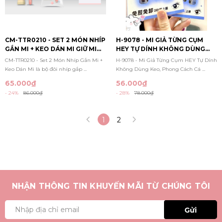
CM-TTR0210 - SET 2 MÓN NHÍP
H-9078 - MI GIẢ TỪNG CỤM
GẮN MI + KEO DÁN MI GIỮ MI
HEY TỰ DÍNH KHÔNG DÙNG
LÂU TRÔI, CHỐNG NƯỚC
KEO, PHONG CÁCH CÁ TÍNH
CM-TTR0210 - Set 2 Món Nhíp Gắn Mi +
H-9078 - Mi Giả Từng Cụm HEY Tự Dính
Keo Dán Mi là bộ đôi nhíp gắp ...
Không Dùng Keo, Phong Cách Cá ...
65.000₫
56.000₫
- 24%
86.000₫
- 28%
78.000₫
1
2
NHẬN THÔNG TIN KHUYẾN MÃI TỪ CHÚNG TÔI
Gửi