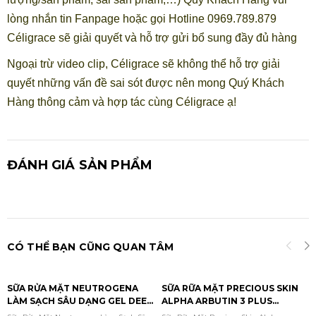
lòng nhắn tin Fanpage hoặc gọi Hotline 0969.789.879
Céligrace sẽ giải quyết và hỗ trợ gửi bổ sung đầy đủ hàng
Ngoại trừ video clip, Céligrace sẽ không thể hỗ trợ giải
quyết những vấn đề sai sót được nên mong Quý Khách
Hàng thông cảm và hợp tác cùng Céligrace ạ!
ĐÁNH GIÁ SẢN PHẨM
CÓ THỂ BẠN CŨNG QUAN TÂM
SỮA RỬA MẶT NEUTROGENA
SỮA RỮA MẶT PRECIOUS SKIN
LÀM SẠCH SÂU DẠNG GEL DEEP
ALPHA ARBUTIN 3 PLUS
CLEAN FACIAL GEL CLEANSER
COLLAGEN 120ML