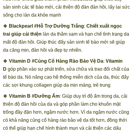
sản sinh các tế bào mới, cải thiện độ đàn đàn hồi, lấy lại sức
sống cho làn da khỏe mạnh
🍀
Blackpearl #Hỗ Trợ Dưỡng Trắng
:
Chiết xuất ngọc
trai giúp cải thiện
làn da thâm sạm và hạn chế tình trạng da
mất độ đàn hồi. Giúp thúc đẩy sản sinh tế bào mới sẽ giúp
da căng mịn, đàn hồi và đẹp tự nhiên.
🍀
Vitamin D #Củng Cố Hàng Rào Bảo Vệ Da
:
Vitamin
D
góp phần vào sự phát triển, sửa chữa và trao đổi chất của
tế bào da. Nó nâng cao hệ thống miễn dịch của da, thúc đẩy
các sợi khung collagen giúp da mịn màng, trẻ trung
🍀
Vitamin B #Dưỡng Ẩm
: Giúp duy trì độ ẩm trong da, cải
thiện độ đàn hồi của da và góp phần làm cho khuôn mặt
trông đầy đặn hơn, ngậm nước hơn. Vì da ngậm nước cũng
có khả năng củng cố hàng rào bảo vệ da tốt hơn, đồng thời
có thể giúp hạn chế hình thành mụn và cải thiện các dấu