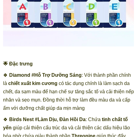
🌟 Đặc trưng
🍀
Diamond #Hỗ Trợ Dưỡng Sáng
: Với thành phần chính
là
chiết xuất kim cương
có tác dụng chính là làm sạch da
chết, da sạm màu để hạn chế sự tăng sắc tố và cải thiện nếp
nhăn và sẹo mụn. Đồng thời hỗ trợ làm đều màu da và cấp
ẩm với dưỡng chất giúp da mịn màng
🍀
Birds Nest #Làm Dịu, Đàn Hồi Da
: Chứa
tinh chất tổ
yến
giúp cải thiện cấu trúc da và cải thiện các dấu hiệu lão
hóa nhờ chứa giàu thành phần
Threonine
giúp thúc đẩy