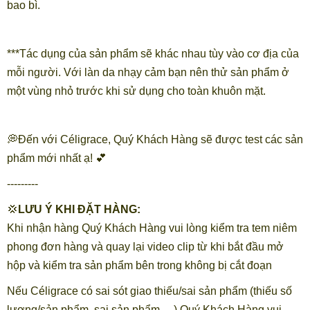
bao bì.
***Tác dụng của sản phẩm sẽ khác nhau tùy vào cơ địa của
mỗi người. Với làn da nhạy cảm bạn nên thử sản phẩm ở
một vùng nhỏ trước khi sử dụng cho toàn khuôn mặt.
💭Đến với Céligrace, Quý Khách Hàng sẽ được test các sản
phẩm mới nhất ạ! 💕
---------
💢
LƯU Ý KHI ĐẶT HÀNG:
Khi nhận hàng Quý Khách Hàng vui lòng kiểm tra tem niêm
phong đơn hàng và quay lại video clip từ khi bắt đầu mở
hộp và kiểm tra sản phẩm bên trong không bị cắt đoạn
Nếu Céligrace có sai sót giao thiếu/sai sản phẩm (thiếu số
lượng/sản phẩm, sai sản phẩm,…) Quý Khách Hàng vui