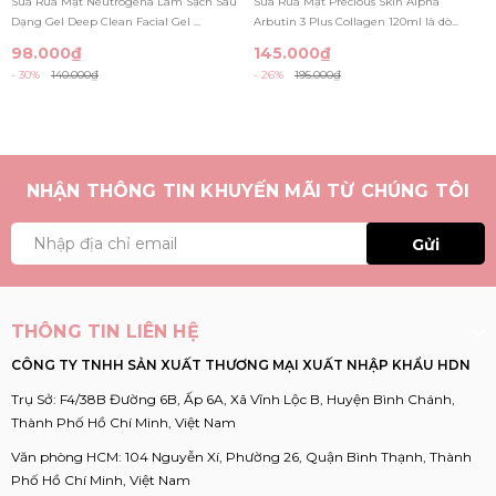
Sữa Rửa Mặt Neutrogena Làm Sạch Sâu
Sữa Rữa Mặt Precious Skin Alpha
150ML
Dạng Gel Deep Clean Facial Gel ...
Arbutin 3 Plus Collagen 120ml là dò...
98.000₫
145.000₫
- 30%
140.000₫
- 26%
195.000₫
NHẬN THÔNG TIN KHUYẾN MÃI TỪ CHÚNG TÔI
Gửi
THÔNG TIN LIÊN HỆ
CÔNG TY TNHH SẢN XUẤT THƯƠNG MẠI XUẤT NHẬP KHẨU HDN
Trụ Sở: F4/38B Đường 6B, Ấp 6A, Xã Vĩnh Lộc B, Huyện Bình Chánh,
Thành Phố Hồ Chí Minh, Việt Nam
Văn phòng HCM: 104 Nguyễn Xí, Phường 26, Quận Bình Thạnh, Thành
Phố Hồ Chí Minh, Việt Nam