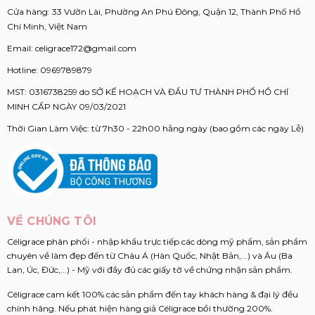
Cửa hàng: 33 Vườn Lài, Phường An Phú Đông, Quận 12, Thành Phố Hồ
Chí Minh, Việt Nam
Email:
celigrace172@gmail.com
Hotline:
0969789879
MST: 0316738259 do SỞ KẾ HOẠCH VÀ ĐẦU TƯ THÀNH PHỐ HỒ CHÍ
MINH CẤP NGÀY 09/03/2021
Thời Gian Làm Việc: từ 7h30 - 22h00 hằng ngày (bao gồm các ngày Lễ)
VỀ CHÚNG TÔI
Céligrace phân phối - nhập khẩu trực tiếp các dòng mỹ phẩm, sản phẩm
chuyên về làm đẹp đến từ Châu Á (Hàn Quốc, Nhật Bản,...) và Âu (Ba
Lan, Úc, Đức,...) - Mỹ với đầy đủ các giấy tờ về chứng nhận sản phẩm.
Céligrace cam kết 100% các sản phẩm đến tay khách hàng & đại lý đều
chính hãng. Nếu phát hiện hàng giả Céligrace bồi thường 200%.