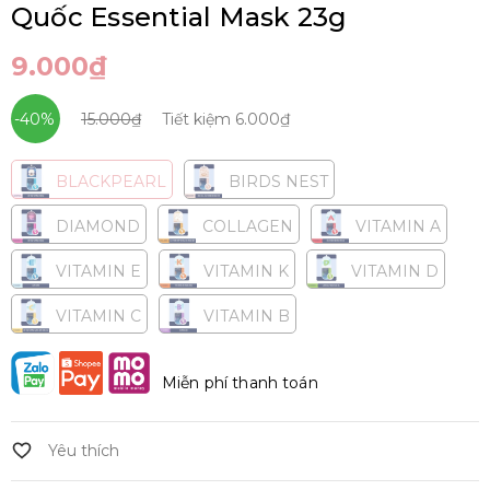
Quốc Essential Mask 23g
9.000₫
-40%
15.000₫
Tiết kiệm
6.000₫
BLACKPEARL
BIRDS NEST
DIAMOND
COLLAGEN
VITAMIN A
VITAMIN E
VITAMIN K
VITAMIN D
VITAMIN C
VITAMIN B
Miễn phí thanh toán