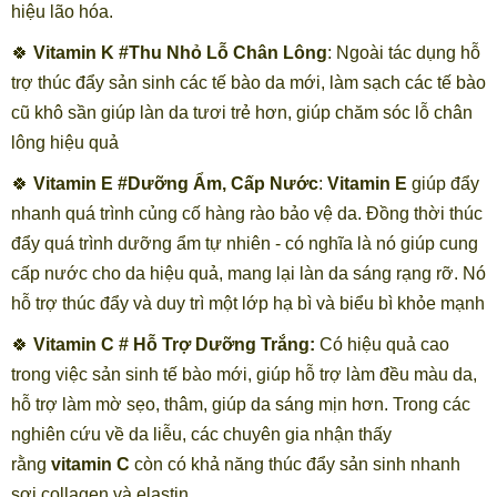
hiệu lão hóa.
🍀
Vitamin K #Thu Nhỏ Lỗ Chân Lông
: Ngoài tác dụng hỗ
trợ thúc đẩy sản sinh các tế bào da mới, làm sạch các tế bào
cũ khô sần giúp làn da tươi trẻ hơn, giúp chăm sóc lỗ chân
lông hiệu quả
🍀
Vitamin E #Dưỡng Ẩm, Cấp Nước
:
Vitamin E
giúp đẩy
nhanh quá trình củng cố hàng rào bảo vệ da. Đồng thời thúc
đẩy quá trình dưỡng ẩm tự nhiên - có nghĩa là nó giúp cung
cấp nước cho da hiệu quả, mang lại làn da sáng rạng rỡ. Nó
hỗ trợ thúc đẩy và duy trì một lớp hạ bì và biểu bì khỏe mạnh
🍀
Vitamin C # Hỗ Trợ Dưỡng Trắng:
Có hiệu quả cao
trong việc sản sinh tế bào mới, giúp hỗ trợ làm đều màu da,
hỗ trợ làm mờ sẹo, thâm, giúp da sáng mịn hơn. Trong các
nghiên cứu về da liễu, các chuyên gia nhận thấy
rằng
vitamin C
còn có khả năng thúc đẩy sản sinh nhanh
sợi collagen và elastin.