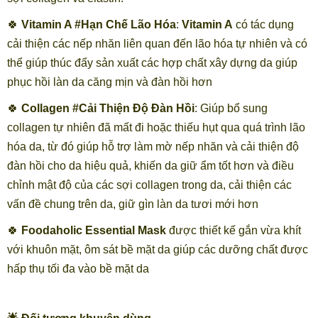
🍀
Vitamin A #Hạn Chế Lão Hóa
:
Vitamin A
có tác dụng
cải thiện các nếp nhăn liên quan đến lão hóa tự nhiên và có
thể giúp thúc đẩy sản xuất các hợp chất xây dựng da giúp
phục hồi làn da căng mịn và đàn hồi hơn
🍀
Collagen #Cải Thiện Độ Đàn Hồi
: Giúp bổ sung
collagen tự nhiên đã mất đi hoặc thiếu hụt qua quá trình lão
hóa da, từ đó giúp hỗ trợ làm mờ nếp nhăn và cải thiện độ
đàn hồi cho da hiệu quả, khiến da giữ ẩm tốt hơn và điều
chỉnh mật độ của các sợi collagen trong da, cải thiện các
vấn đề chung trên da, giữ gìn làn da tươi mới hơn
🍀
Foodaholic Essential Mask
được thiết kế gắn vừa khít
với khuôn mặt, ôm sát bề mặt da giúp các dưỡng chất được
hấp thụ tối đa vào bề mặt da