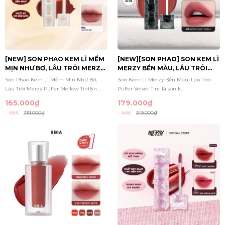
[NEW] SON PHAO KEM LÌ MỀM
[NEW][SON PHAO] SON KEM LÌ
MỊN NHƯ BƠ, LÂU TRÔI MERZY
MERZY BỀN MÀU, LÂU TRÔI
PUFFER MELLOW TINT 3.7G
PUFFER VELVET TINT 3.7G
Son Phao Kem Lì Mềm Mịn Như Bơ,
Son Kem Lì Merzy Bền Màu, Lâu Trôi
Lâu Trôi Merzy Puffer Mellow Tint&n...
Puffer Velvet Tint là son k...
165.000₫
179.000₫
- 48%
319.000₫
- 44%
319.000₫