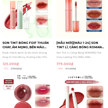
SON TINT BÓNG FOIF THUẦN
[MẪU MỚI][MÀU 1-24] SON
CHAY, ẨM MỌNG, BỀN MÀU
TINT LÌ, CĂNG BÓNG ROMAND
JUICY FIT TINT
THE JUICY LASTING TINT
Được mệnh danh là tân binh khủng
Son Tint Lì, Căng Bóng ROMAND The
long từ nhà Merzy, thương hiệu FOI...
Juicy Lasting Tint (Mẫu Mới) ...
125.000₫
179.000₫
- 55%
279.000₫
- 48%
344.000₫