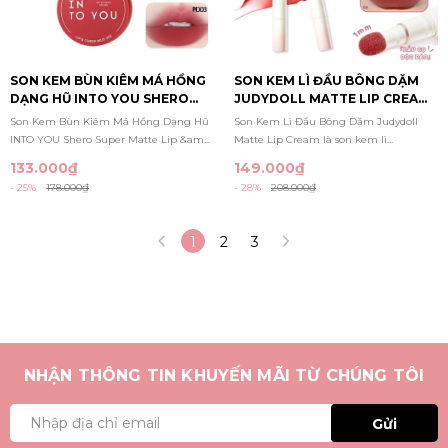
SON KEM BÙN KIÊM MÁ HỒNG
SON KEM LÌ ĐẦU BÔNG DẶM
DẠNG HŨ INTO YOU SHERO
JUDYDOLL MATTE LIP CREAM
SUPER MATTE LIP & CHEEK
1.8G
Son Kem Bùn Kiêm Má Hồng Dạng Hũ
Son Kem Lì Đầu Bông Dặm Judydoll
MUD (CANNED) 5G
INTO YOU Shero Super Matte Lip &am...
Matte Lip Cream là son kem lì...
133.000₫
149.000₫
- 25%
178.000₫
- 28%
208.000₫
1
2
3
NHẬN THÔNG TIN KHUYẾN MÃI TỪ CHÚNG TÔI
Gửi