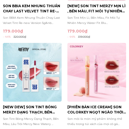
SON BBIA KEM NHUNG THUẦN
[NEW] SON TINT MERZY MỊN LÌ
CHAY LAST VELVET TINT RE-
, BỀN MÀU, FIT MÔI TỰ NHIÊN
NEW VERSION 5G
WATER FIT BLUR TINT 3.7G
Son BBIA Kem Nhung Thuần Chay Last
Son Tint Mịn Lì, Bền Màu, Fit Môi Tự
Velvet Tint Re-new Version 5g&nb...
Nhiên Merzy Water Fit Blu...
179.000₫
179.000₫
- 44%
320.000₫
- 44%
319.000₫
[NEW DEW] SON TINT BÓNG
[PHIÊN BẢN ICE CREAM] SON
MERZY DẠNG THẠCH, BỀN
COLORKEY NGỌT NGÀO THỜI
MÀU, LÂU TRÔI MERZY NEW
THƯỢNG 1.7G
Son Tint Bóng Merzy Dạng Thạch, Bền
Son môi là món mỹ phẩm không thể
WATERY DEW TINT 4G
Màu, Lâu Trôi Merzy New Watery ...
thiếu trong túi xách của mọi cô gá...