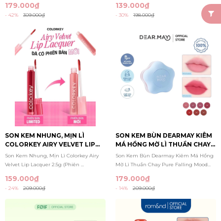
179.000₫
139.000₫
- 42%
309.000₫
- 30%
198.000₫
SON KEM NHUNG, MỊN LÌ
SON KEM BÙN DEARMAY KIÊM
COLORKEY AIRY VELVET LIP
MÁ HỒNG MỜ LÌ THUẦN CHAY
LACQUER 2.5G (PHIÊN BẢN
PURE FALLING MOOD LIP POT
Son Kem Nhung, Mịn Lì Colorkey Airy
Son Kem Bùn Dearmay Kiêm Má Hồng
MỚI)
6.5G
Velvet Lip Lacquer 2.5g (Phiên ...
Mờ Lì Thuần Chay Pure Falling Mood...
159.000₫
179.000₫
- 24%
209.000₫
- 14%
209.000₫