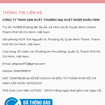
THÔNG TIN LIÊN HỆ
CÔNG TY TNHH SẢN XUẤT THƯƠNG MẠI XUẤT NHẬP KHẨU HDN
Trụ Sở: F4/38B Đường 6B, Ấp 6A, Xã Vĩnh Lộc B, Huyện Bình Chánh,
Thành Phố Hồ Chí Minh, Việt Nam
Văn phòng HCM: 104 Nguyễn Xí, Phường 26, Quận Bình Thạnh, Thành
Phố Hồ Chí Minh, Việt Nam
Cửa hàng: 33 Vườn Lài, Phường An Phú Đông, Quận 12, Thành Phố Hồ
Chí Minh, Việt Nam
Email:
celigrace172@gmail.com
Hotline:
0969789879
MST: 0316738259 do SỞ KẾ HOẠCH VÀ ĐẦU TƯ THÀNH PHỐ HỒ CHÍ
MINH CẤP NGÀY 09/03/2021
Thời Gian Làm Việc: từ 7h30 - 22h00 hằng ngày (bao gồm các ngày Lễ)