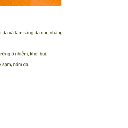
ên da và làm sáng da nhẹ nhàng.
ường ô nhiễm, khói bụi.
y sạm, nám da.