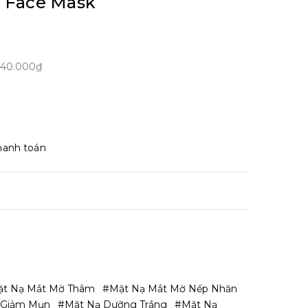
 Face Mask
40.000₫
hanh toán
t Nạ Mắt Mờ Thâm
#mặt Nạ Mắt Mờ Nếp Nhăn
 Giảm Mụn
#mặt Nạ Dưỡng Trắng
#Mặt Nạ