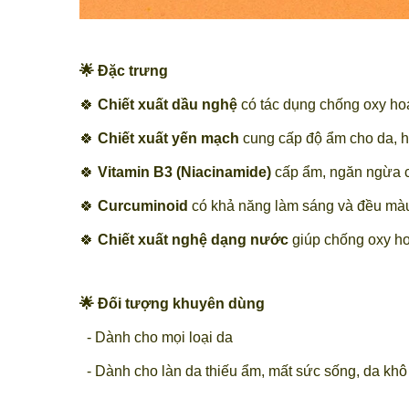
🌟 Đặc trưng
🍀
Chiết xuất dầu nghệ
có tác dụng chống oxy hoá
🍀
Chiết xuất yến mạch
cung cấp độ ẩm cho da, h
🍀
Vitamin B3 (Niacinamide)
cấp ẩm, ngăn ngừa cá
🍀
Curcuminoid
có khả năng làm sáng và đều màu 
🍀
Chiết xuất nghệ dạng nước
giúp chống oxy ho
🌟 Đối tượng khuyên dùng
- Dành cho mọi loại da
- Dành cho làn da thiếu ẩm, mất sức sống, da kh