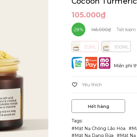
Cocoon Turmeric
105.000₫
-28%
145.000₫
Tiết kiệm
30ML
100ML
Miễn phí t
Hết hàng
Tags:
#Mặt Nạ Chống Lão Hóa
#mặ
#mặt Nạ Dạng Rửa
#Mặt Nạ