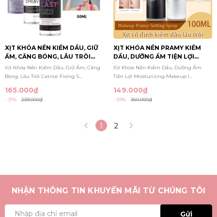
XỊT KHÓA NỀN KIỀM DẦU, GIỮ
XỊT KHÓA NỀN PRAMY KIỀM
ẨM, CĂNG BÓNG, LÂU TRÔI
DẦU, DƯỠNG ẨM TIỆN LỢI
CATRICE FIXING SPRAY 50ML
MOISTURIZING MAKEUP
Xịt Khóa Nền Kiềm Dầu, Giữ Ẩm, Căng
Xịt Khóa Nền Kiềm Dầu, Dưỡng Ẩm
Bóng, Lâu Trôi Catrice Fixing S...
Tiện Lợi Moisturizing Makeup l...
165.000₫
149.000₫
- 31%
239.000₫
- 59%
360.000₫
1
2
NHẬN THÔNG TIN KHUYẾN MÃI TỪ CHÚNG TÔI
Gửi