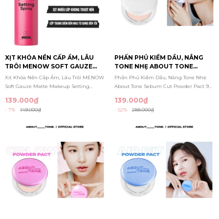
XỊT KHÓA NỀN CẤP ẨM, LÂU
PHẤN PHỦ KIỀM DẦU, NÂNG
TRÔI MENOW SOFT GAUZE
TONE NHẸ ABOUT TONE
MATTE MAKEUP SETTING
SEBUM CUT POWDER PACT 9G
Xịt Khóa Nền Cấp Ẩm, Lâu Trôi MENOW
Phấn Phủ Kiềm Dầu, Nâng Tone Nhẹ
SPRAY 100ML
(TRẮNG)
Soft Gauze Matte Makeup Setting...
About Tone Sebum Cut Powder Pact 9...
139.000₫
139.000₫
- 7%
149.000₫
- 52%
288.000₫