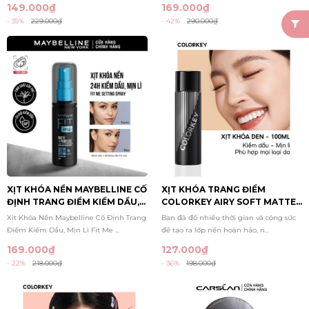
149.000₫
169.000₫
- 35%
229.000₫
- 42%
290.000₫
XỊT KHÓA NỀN MAYBELLINE CỐ
XỊT KHÓA TRANG ĐIỂM
ĐỊNH TRANG ĐIỂM KIỀM DẦU,
COLORKEY AIRY SOFT MATTE
MỊN LÌ FIT ME MATTE
MAKEUP SETTING SPRAY
Xịt Khóa Nền Maybelline Cố Định Trang
Bạn đã đổ nhiều thời gian và công sức
PORELESS SETTING SPRAY
100ML
Điểm Kiềm Dầu, Mịn Lì Fit Me ...
để tạo ra lớp nền hoàn hảo, n...
60ML
169.000₫
127.000₫
- 22%
218.000₫
- 36%
198.000₫