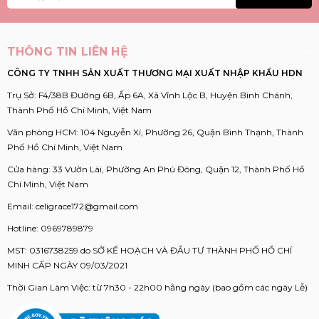
THÔNG TIN LIÊN HỆ
CÔNG TY TNHH SẢN XUẤT THƯƠNG MẠI XUẤT NHẬP KHẨU HDN
Trụ Sở: F4/38B Đường 6B, Ấp 6A, Xã Vĩnh Lộc B, Huyện Bình Chánh,
Thành Phố Hồ Chí Minh, Việt Nam
Văn phòng HCM: 104 Nguyễn Xí, Phường 26, Quận Bình Thạnh, Thành
Phố Hồ Chí Minh, Việt Nam
Cửa hàng: 33 Vườn Lài, Phường An Phú Đông, Quận 12, Thành Phố Hồ
Chí Minh, Việt Nam
Email:
celigrace172@gmail.com
Hotline:
0969789879
MST: 0316738259 do SỞ KẾ HOẠCH VÀ ĐẦU TƯ THÀNH PHỐ HỒ CHÍ
MINH CẤP NGÀY 09/03/2021
Thời Gian Làm Việc: từ 7h30 - 22h00 hằng ngày (bao gồm các ngày Lễ)