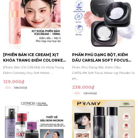
[PHIÊN BẢN ICE CREAM] XỊT
PHẤN PHỦ DẠNG BỘT, KIỀM
KHÓA TRANG ĐIỂM COLORKEY
DẦU CARSLAN SOFT FOCUS
AIRY SOFT MATTE MAKEUP
MAKE-UP POWDER 8G
[Phiên Bản ICE CREAM] Xịt Khóa Trang
Phấn Phủ Dạng Bột, Kiềm Dầu
SETTING SPRAY 100ML
Điểm Colorkey Airy Soft Matte ...
CARSLAN Soft Focus Make-up Powder là
ph...
129.000₫
238.000₫
- 35%
198.000₫
- 45%
430.000₫