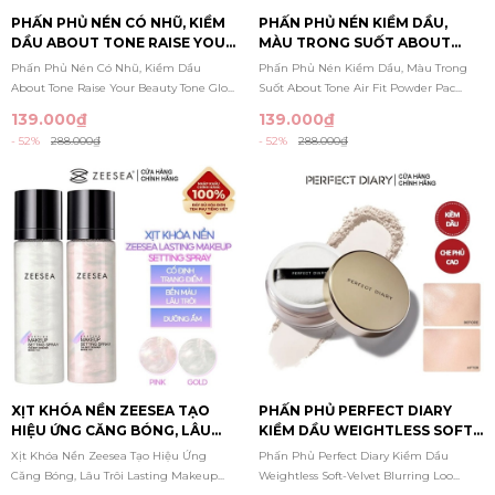
PHẤN PHỦ NÉN CÓ NHŨ, KIỀM
PHẤN PHỦ NÉN KIỀM DẦU,
DẦU ABOUT TONE RAISE YOUR
MÀU TRONG SUỐT ABOUT
BEAUTY TONE GLOW 8G
TONE AIR FIT POWDER PACT
Phấn Phủ Nén Có Nhũ, Kiềm Dầu
Phấn Phủ Nén Kiềm Dầu, Màu Trong
(HỒNG)
8G (XANH)
About Tone Raise Your Beauty Tone Glo...
Suốt About Tone Air Fit Powder Pac...
139.000₫
139.000₫
- 52%
288.000₫
- 52%
288.000₫
XỊT KHÓA NỀN ZEESEA TẠO
PHẤN PHỦ PERFECT DIARY
HIỆU ỨNG CĂNG BÓNG, LÂU
KIỀM DẦU WEIGHTLESS SOFT-
TRÔI LASTING MAKEUP
VELVET BLURRING LOOSE
Xịt Khóa Nền Zeesea Tạo Hiệu Ứng
Phấn Phủ Perfect Diary Kiềm Dầu
SETTTING SPRAY 100ML
POWDER 7G
Căng Bóng, Lâu Trôi Lasting Makeup...
Weightless Soft-Velvet Blurring Loo...