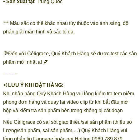
•
Sản xuất tại
: Trung Quốc
*** Màu sắc có thể khác nhau tùy thuộc vào ánh sáng, độ
phân giải màn hình và sắc tố da.
💭Đến với Céligrace, Quý Khách Hàng sẽ được test các sản
phẩm mới nhất ạ! 💕
---------
💢
LƯU Ý KHI ĐẶT HÀNG:
Khi nhận hàng Quý Khách Hàng vui lòng kiểm tra tem niêm
phong đơn hàng và quay lại video clip từ khi bắt đầu mở
hộp và kiểm tra sản phẩm bên trong không bị cắt đoạn
Nếu Céligrace có sai sót giao thiếu/sai sản phẩm (thiếu số
lượng/sản phẩm, sai sản phẩm,…) Quý Khách Hàng vui
lòng nhắn tin Fanpage hoặc gọi Hotline 0969.789.879