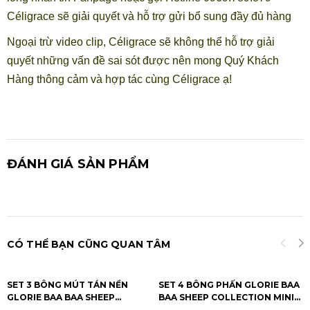
Céligrace sẽ giải quyết và hỗ trợ gửi bổ sung đầy đủ hàng
Ngoại trừ video clip, Céligrace sẽ không thể hỗ trợ giải
quyết những vấn đề sai sót được nên mong Quý Khách
Hàng thông cảm và hợp tác cùng Céligrace ạ!
ĐÁNH GIÁ SẢN PHẨM
CÓ THỂ BẠN CŨNG QUAN TÂM
SET 3 BÔNG MÚT TÁN NỀN
SET 4 BÔNG PHẤN GLORIE BAA
GLORIE BAA BAA SHEEP
BAA SHEEP COLLECTION MINI
COLLECTION DUAL-FUNCTION
FINGER PUFF COMBO