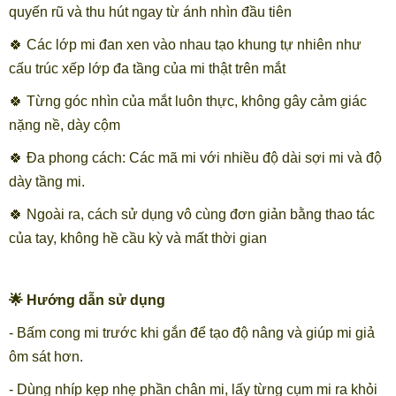
quyến rũ và thu hút ngay từ ánh nhìn đầu tiên
🍀 Các lớp mi đan xen vào nhau tạo khung tự nhiên như
cấu trúc xếp lớp đa tầng của mi thật trên mắt
🍀 Từng góc nhìn của mắt luôn thực, không gây cảm giác
nặng nề, dày cộm
🍀 Đa phong cách: Các mã mi với nhiều độ dài sợi mi và độ
dày tầng mi.
🍀 Ngoài ra, cách sử dụng vô cùng đơn giản bằng thao tác
của tay, không hề cầu kỳ và mất thời gian
🌟 Hướng dẫn sử dụng
- Bấm cong mi trước khi gắn để tạo độ nâng và giúp mi giả
ôm sát hơn.
- Dùng nhíp kẹp nhẹ phần chân mi, lấy từng cụm mi ra khỏi