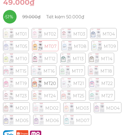
49.000₫
-51%
99.000₫
Tiết kiệm
50.000₫
MT01
MT02
MT03
MT04
MT05
MT07
MT08
MT09
MT10
MT12
MT13
MT14
MT15
MT16
MT17
MT18
MT19
MT20
MT21
MT22
MT23
MT24
MT25
MT27
MD01
MD02
MD03
MD04
MD05
MD06
MD07