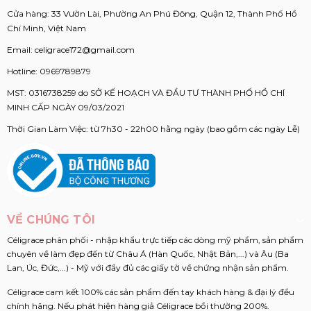
Cửa hàng: 33 Vườn Lài, Phường An Phú Đông, Quận 12, Thành Phố Hồ
Chí Minh, Việt Nam
Email:
celigrace172@gmail.com
Hotline:
0969789879
MST: 0316738259 do SỞ KẾ HOẠCH VÀ ĐẦU TƯ THÀNH PHỐ HỒ CHÍ
MINH CẤP NGÀY 09/03/2021
Thời Gian Làm Việc: từ 7h30 - 22h00 hằng ngày (bao gồm các ngày Lễ)
VỀ CHÚNG TÔI
Céligrace phân phối - nhập khẩu trực tiếp các dòng mỹ phẩm, sản phẩm
chuyên về làm đẹp đến từ Châu Á (Hàn Quốc, Nhật Bản,...) và Âu (Ba
Lan, Úc, Đức,...) - Mỹ với đầy đủ các giấy tờ về chứng nhận sản phẩm.
Céligrace cam kết 100% các sản phẩm đến tay khách hàng & đại lý đều
chính hãng. Nếu phát hiện hàng giả Céligrace bồi thường 200%.