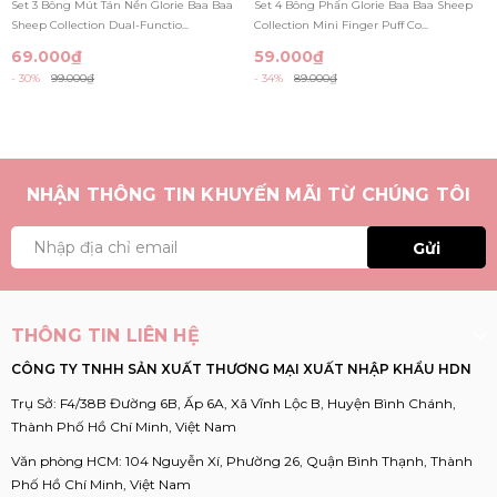
Set 3 Bông Mút Tán Nền Glorie Baa Baa
Set 4 Bông Phấn Glorie Baa Baa Sheep
FOUNDATION PUFFS
Sheep Collection Dual-Functio...
Collection Mini Finger Puff Co...
69.000₫
59.000₫
- 30%
99.000₫
- 34%
89.000₫
NHẬN THÔNG TIN KHUYẾN MÃI TỪ CHÚNG TÔI
Gửi
THÔNG TIN LIÊN HỆ
CÔNG TY TNHH SẢN XUẤT THƯƠNG MẠI XUẤT NHẬP KHẨU HDN
Trụ Sở: F4/38B Đường 6B, Ấp 6A, Xã Vĩnh Lộc B, Huyện Bình Chánh,
Thành Phố Hồ Chí Minh, Việt Nam
Văn phòng HCM: 104 Nguyễn Xí, Phường 26, Quận Bình Thạnh, Thành
Phố Hồ Chí Minh, Việt Nam