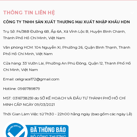
THÔNG TIN LIÊN HỆ
CÔNG TY TNHH SẢN XUẤT THƯƠNG MẠI XUẤT NHẬP KHẨU HDN
Trụ Sở: F4/38B Đường 6B, Ấp 6A, Xã Vĩnh Lộc B, Huyện Bình Chánh,
Thành Phố Hồ Chí Minh, Việt Nam
Văn phòng HCM: 104 Nguyễn Xí, Phường 26, Quận Bình Thạnh, Thành
Phố Hồ Chí Minh, Việt Nam
Cửa hàng: 33 Vườn Lài, Phường An Phú Đông, Quận 12, Thành Phố Hồ
Chí Minh, Việt Nam
Email:
celigrace172@gmail.com
Hotline:
0969789879
MST: 0316738259 do SỞ KẾ HOẠCH VÀ ĐẦU TƯ THÀNH PHỐ HỒ CHÍ
MINH CẤP NGÀY 09/03/2021
Thời Gian Làm Việc: từ 7h30 - 22h00 hằng ngày (bao gồm các ngày Lễ)