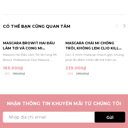
CÓ THỂ BẠN CŨNG QUAN TÂM
MASCARA BROWIT HAI ĐẦU
MASCARA CHẢI MI CHỐNG
LÀM TƠI VÀ CONG MI
TRÔI, KHÔNG LEM CLIO KILL
PROFESSIONAL DUO MASCARA
LASH SUPERPROOF MASCARA
Mascara Hai Đầu Làm Tơi Và Cong Mi
Gen Z thích makeup nhanh gọn nhưng
#SEXY BLACK 4G +4G
7G
Browit Professional Duo Mascara ...
phải đủ điểm nhấn để thể hiện cá...
169.000₫
239.000₫
- 15%
199.000₫
- 20%
299.000₫
NHẬN THÔNG TIN KHUYẾN MÃI TỪ CHÚNG TÔI
Gửi