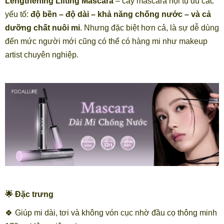
Lengthening Lifting Mascara
– cây mascara hội tụ đủ các
yếu tố:
độ bền – độ dài – khả năng chống nước – và cả
dưỡng chất nuôi mi
. Nhưng đặc biệt hơn cả, là sự dễ dùng
đến mức người mới cũng có thể có hàng mi như makeup
artist chuyên nghiệp.
🌟 Đặc trưng
🍀 Giúp mi dài, tơi và không vón cục nhờ đầu cọ thông minh