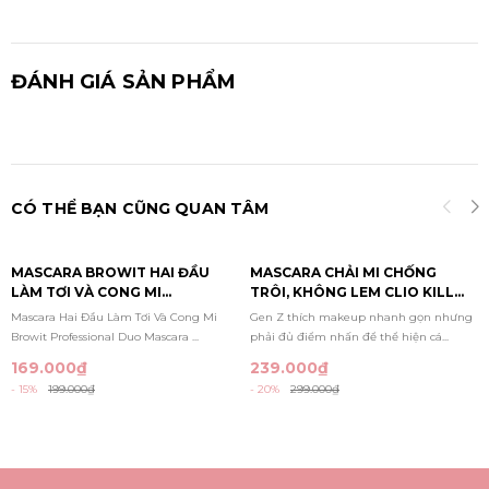
ĐÁNH GIÁ SẢN PHẨM
CÓ THỂ BẠN CŨNG QUAN TÂM
MASCARA BROWIT HAI ĐẦU
MASCARA CHẢI MI CHỐNG
LÀM TƠI VÀ CONG MI
TRÔI, KHÔNG LEM CLIO KILL
PROFESSIONAL DUO MASCARA
LASH SUPERPROOF MASCARA
Mascara Hai Đầu Làm Tơi Và Cong Mi
Gen Z thích makeup nhanh gọn nhưng
#SEXY BLACK 4G +4G
7G
Browit Professional Duo Mascara ...
phải đủ điểm nhấn để thể hiện cá...
169.000₫
239.000₫
- 15%
199.000₫
- 20%
299.000₫