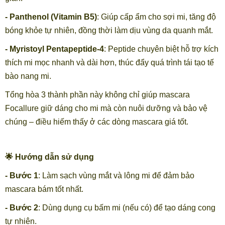
- Panthenol (Vitamin B5)
: Giúp cấp ẩm cho sợi mi, tăng độ
bóng khỏe tự nhiên, đồng thời làm dịu vùng da quanh mắt.
- Myristoyl Pentapeptide-4
: Peptide chuyên biệt hỗ trợ kích
thích mi mọc nhanh và dài hơn, thúc đẩy quá trình tái tạo tế
bào nang mi.
Tổng hòa 3 thành phần này không chỉ giúp mascara
Focallure giữ dáng cho mi mà còn nuôi dưỡng và bảo vệ
chúng – điều hiếm thấy ở các dòng mascara giá tốt.
🌟 Hướng dẫn sử dụng
- Bước 1
: Làm sạch vùng mắt và lông mi để đảm bảo
mascara bám tốt nhất.
- Bước 2
: Dùng dụng cụ bấm mi (nếu có) để tạo dáng cong
tự nhiên.