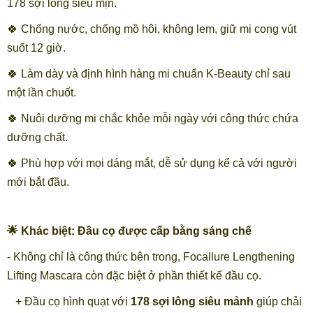
178 sợi lông siêu mịn.
🍀 Chống nước, chống mồ hôi, không lem, giữ mi cong vút
suốt 12 giờ.
🍀 Làm dày và định hình hàng mi chuẩn K-Beauty chỉ sau
một lần chuốt.
🍀 Nuôi dưỡng mi chắc khỏe mỗi ngày với công thức chứa
dưỡng chất.
🍀 Phù hợp với mọi dáng mắt, dễ sử dụng kể cả với người
mới bắt đầu.
🌟 Khác biệt: Đầu cọ được cấp bằng sáng chế
- Không chỉ là công thức bên trong, Focallure Lengthening
Lifting Mascara còn đặc biệt ở phần thiết kế đầu cọ.
+ Đầu cọ hình quạt với
178 sợi lông siêu mảnh
giúp chải