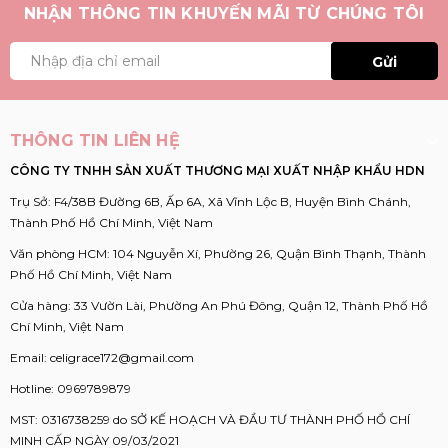
NHẬN THÔNG TIN KHUYẾN MÃI TỪ CHÚNG TÔI
Gửi
THÔNG TIN LIÊN HỆ
CÔNG TY TNHH SẢN XUẤT THƯƠNG MẠI XUẤT NHẬP KHẨU HDN
Trụ Sở: F4/38B Đường 6B, Ấp 6A, Xã Vĩnh Lộc B, Huyện Bình Chánh,
Thành Phố Hồ Chí Minh, Việt Nam
Văn phòng HCM: 104 Nguyễn Xí, Phường 26, Quận Bình Thạnh, Thành
Phố Hồ Chí Minh, Việt Nam
Cửa hàng: 33 Vườn Lài, Phường An Phú Đông, Quận 12, Thành Phố Hồ
Chí Minh, Việt Nam
Email:
celigrace172@gmail.com
Hotline:
0969789879
MST: 0316738259 do SỞ KẾ HOẠCH VÀ ĐẦU TƯ THÀNH PHỐ HỒ CHÍ
MINH CẤP NGÀY 09/03/2021