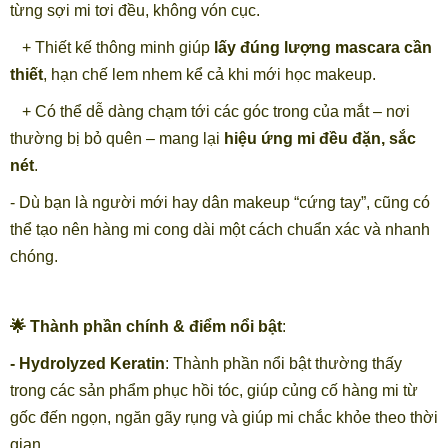
từng sợi mi tơi đều, không vón cục.
+ Thiết kế thông minh giúp
lấy đúng lượng mascara cần
thiết
, hạn chế lem nhem kể cả khi mới học makeup.
+ Có thể dễ dàng chạm tới các góc trong của mắt – nơi
thường bị bỏ quên – mang lại
hiệu ứng mi đều đặn, sắc
nét
.
- Dù bạn là người mới hay dân makeup “cứng tay”, cũng có
thể tạo nên hàng mi cong dài một cách chuẩn xác và nhanh
chóng.
🌟 Thành phần chính & điểm nổi bật
:
- Hydrolyzed Keratin
: Thành phần nổi bật thường thấy
trong các sản phẩm phục hồi tóc, giúp củng cố hàng mi từ
gốc đến ngọn, ngăn gãy rụng và giúp mi chắc khỏe theo thời
gian.