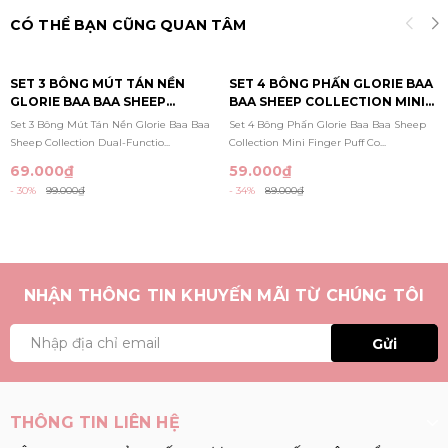
CÓ THỂ BẠN CŨNG QUAN TÂM
SET 3 BÔNG MÚT TÁN NỀN
SET 4 BÔNG PHẤN GLORIE BAA
GLORIE BAA BAA SHEEP
BAA SHEEP COLLECTION MINI
COLLECTION DUAL-FUNCTION
FINGER PUFF COMBO
Set 3 Bông Mút Tán Nền Glorie Baa Baa
Set 4 Bông Phấn Glorie Baa Baa Sheep
FOUNDATION PUFFS
Sheep Collection Dual-Functio...
Collection Mini Finger Puff Co...
69.000₫
59.000₫
- 30%
99.000₫
- 34%
89.000₫
NHẬN THÔNG TIN KHUYẾN MÃI TỪ CHÚNG TÔI
Gửi
THÔNG TIN LIÊN HỆ