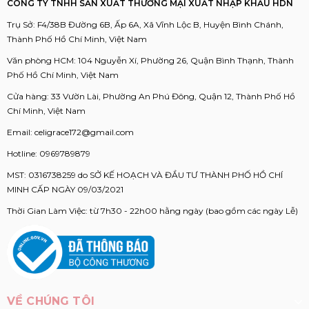
CÔNG TY TNHH SẢN XUẤT THƯƠNG MẠI XUẤT NHẬP KHẨU HDN
Trụ Sở: F4/38B Đường 6B, Ấp 6A, Xã Vĩnh Lộc B, Huyện Bình Chánh,
Thành Phố Hồ Chí Minh, Việt Nam
Văn phòng HCM: 104 Nguyễn Xí, Phường 26, Quận Bình Thạnh, Thành
Phố Hồ Chí Minh, Việt Nam
Cửa hàng: 33 Vườn Lài, Phường An Phú Đông, Quận 12, Thành Phố Hồ
Chí Minh, Việt Nam
Email:
celigrace172@gmail.com
Hotline:
0969789879
MST: 0316738259 do SỞ KẾ HOẠCH VÀ ĐẦU TƯ THÀNH PHỐ HỒ CHÍ
MINH CẤP NGÀY 09/03/2021
Thời Gian Làm Việc: từ 7h30 - 22h00 hằng ngày (bao gồm các ngày Lễ)
VỀ CHÚNG TÔI