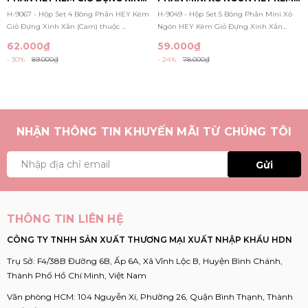
XẮN (CAM)
GIỎ ĐỰNG XINH XẮN
H-9067 - Hộp Set 4 Bông Phấn HEY Kèm
H-9049 - Hộp Set 5 Bông Phấn Mini Xỏ
Giỏ Đựng Xinh Xắn (Cam) thuộc ...
Ngón HEY Kèm Giỏ Đựng Xinh Xắn...
62.000₫
59.000₫
- 30%
89.000₫
- 24%
78.000₫
NHẬN THÔNG TIN KHUYẾN MÃI TỪ CHÚNG TÔI
Gửi
THÔNG TIN LIÊN HỆ
CÔNG TY TNHH SẢN XUẤT THƯƠNG MẠI XUẤT NHẬP KHẨU HDN
Trụ Sở: F4/38B Đường 6B, Ấp 6A, Xã Vĩnh Lộc B, Huyện Bình Chánh,
Thành Phố Hồ Chí Minh, Việt Nam
Văn phòng HCM: 104 Nguyễn Xí, Phường 26, Quận Bình Thạnh, Thành