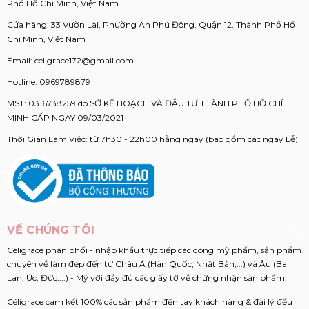
Phố Hồ Chí Minh, Việt Nam
Cửa hàng: 33 Vườn Lài, Phường An Phú Đông, Quận 12, Thành Phố Hồ
Chí Minh, Việt Nam
Email:
celigrace172@gmail.com
Hotline:
0969789879
MST: 0316738259 do SỞ KẾ HOẠCH VÀ ĐẦU TƯ THÀNH PHỐ HỒ CHÍ
MINH CẤP NGÀY 09/03/2021
Thời Gian Làm Việc: từ 7h30 - 22h00 hằng ngày (bao gồm các ngày Lễ)
VỀ CHÚNG TÔI
Céligrace phân phối - nhập khẩu trực tiếp các dòng mỹ phẩm, sản phẩm
chuyên về làm đẹp đến từ Châu Á (Hàn Quốc, Nhật Bản,...) và Âu (Ba
Lan, Úc, Đức,...) - Mỹ với đầy đủ các giấy tờ về chứng nhận sản phẩm.
Céligrace cam kết 100% các sản phẩm đến tay khách hàng & đại lý đều