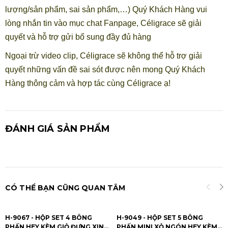
lượng/sản phẩm, sai sản phẩm,…) Quý Khách Hàng vui
lòng nhắn tin vào mục chat Fanpage, Céligrace sẽ giải
quyết và hỗ trợ gửi bổ sung đầy đủ hàng
Ngoại trừ video clip, Céligrace sẽ không thể hỗ trợ giải
quyết những vấn đề sai sót được nên mong Quý Khách
Hàng thông cảm và hợp tác cùng Céligrace ạ!
ĐÁNH GIÁ SẢN PHẨM
CÓ THỂ BẠN CŨNG QUAN TÂM
H-9067 - HỘP SET 4 BÔNG
H-9049 - HỘP SET 5 BÔNG
PHẤN HEY KÈM GIỎ ĐỰNG XINH
PHẤN MINI XỎ NGÓN HEY KÈM