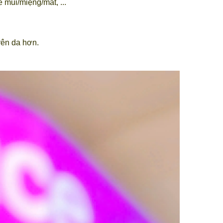
mũi/miệng/mắt, ...
rên da hơn.