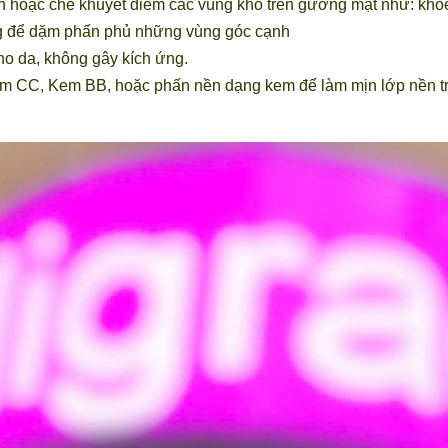
 hoặc che khuyết điểm các vùng khó trên gương mặt như: khóe 
g để dặm phấn phủ những vùng góc cạnh
o da, không gây kích ứng.
em CC, Kem BB, hoặc phấn nền dạng kem để làm mịn lớp nền t