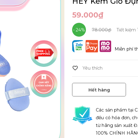
HEY Kèm Giỏ Đựn
59.000₫
- 24%
78.000₫
Tiết kiệm
Miễn phí t
Hết hàng
Các sản phẩm tại C
đều có hóa đơn, ch
từ hãng sản xuất
100% CHÍNH HÃN