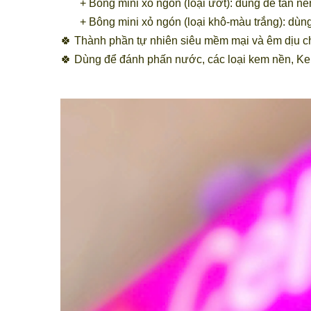
+ Bông mini xỏ ngón (loại ướt): dùng để tán nền
+ Bông mini xỏ ngón (loại khô-màu trắng): dùn
🍀 Thành phần tự nhiên siêu mềm mại và êm dịu ch
🍀 Dùng để đánh phấn nước, các loại kem nền, K