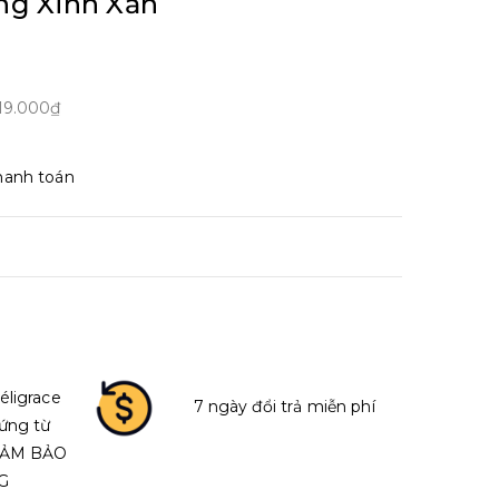
g Xinh Xắn
19.000₫
hanh toán
éligrace
7 ngày đổi trả miễn phí
ứng từ
 ĐẢM BẢO
G