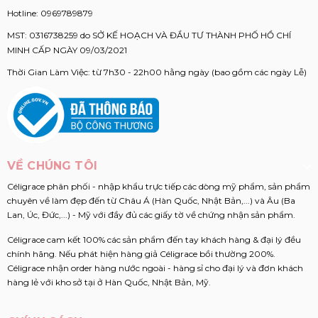
Hotline:
0969789879
MST: 0316738259 do SỞ KẾ HOẠCH VÀ ĐẦU TƯ THÀNH PHỐ HỒ CHÍ
MINH CẤP NGÀY 09/03/2021
Thời Gian Làm Việc: từ 7h30 - 22h00 hằng ngày (bao gồm các ngày Lễ)
VỀ CHÚNG TÔI
Céligrace phân phối - nhập khẩu trực tiếp các dòng mỹ phẩm, sản phẩm
chuyên về làm đẹp đến từ Châu Á (Hàn Quốc, Nhật Bản,...) và Âu (Ba
Lan, Úc, Đức,...) - Mỹ với đầy đủ các giấy tờ về chứng nhận sản phẩm.
Céligrace cam kết 100% các sản phẩm đến tay khách hàng & đại lý đều
chính hãng. Nếu phát hiện hàng giả Céligrace bồi thường 200%.
Céligrace nhận order hàng nước ngoài - hàng sỉ cho đại lý và đơn khách
hàng lẻ với kho sở tại ở Hàn Quốc, Nhật Bản, Mỹ.