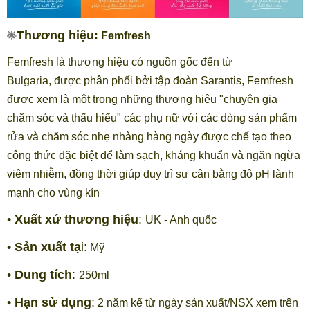
Thương hiệu:
🌟
Femfresh
Femfresh là thương hiệu có nguồn gốc đến từ
Bulgaria, được phân phối bởi tập đoàn Sarantis, Femfresh
được xem là một trong những thương hiệu "chuyên gia
chăm sóc và thấu hiểu" các phụ nữ với các dòng sản phẩm
rửa và chăm sóc nhẹ nhàng hàng ngày được chế tạo theo
công thức đặc biệt để làm sạch, kháng khuẩn và ngăn ngừa
viêm nhiễm, đồng thời giúp duy trì sự cân bằng độ pH lành
mạnh cho vùng kín
•
Xuất xứ thương hiệu
:
UK - Anh quốc
•
Sản xuất tạ
i:
Mỹ
•
Dung tích
:
250ml
•
Hạn sử dụng
:
2 năm kể từ ngày sản xuất/NSX xem trên