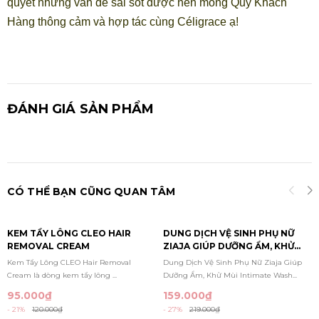
quyết những vấn đề sai sót được nên mong Quý Khách
Hàng thông cảm và hợp tác cùng Céligrace ạ!
ĐÁNH GIÁ SẢN PHẨM
CÓ THỂ BẠN CŨNG QUAN TÂM
KEM TẨY LÔNG CLEO HAIR
DUNG DỊCH VỆ SINH PHỤ NỮ
REMOVAL CREAM
ZIAJA GIÚP DƯỠNG ẨM, KHỬ
MÙI INTIMATE WASH GEL
Kem Tẩy Lông CLEO Hair Removal
Dung Dịch Vệ Sinh Phụ Nữ Ziaja Giúp
200ML
Cream là dòng kem tẩy lông ...
Dưỡng Ẩm, Khử Mùi Intimate Wash...
95.000₫
159.000₫
- 21%
120.000₫
- 27%
219.000₫