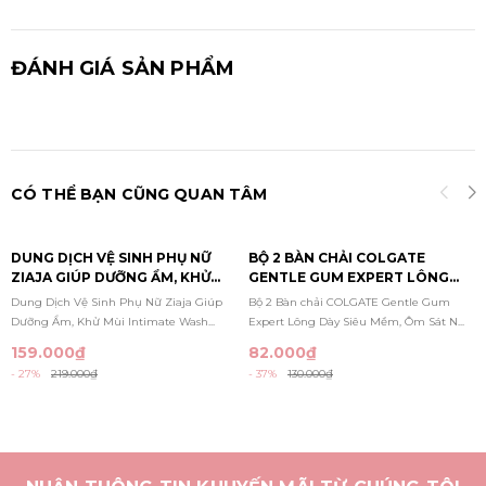
ĐÁNH GIÁ SẢN PHẨM
CÓ THỂ BẠN CŨNG QUAN TÂM
DUNG DỊCH VỆ SINH PHỤ NỮ
BỘ 2 BÀN CHẢI COLGATE
ZIAJA GIÚP DƯỠNG ẨM, KHỬ
GENTLE GUM EXPERT LÔNG
MÙI INTIMATE WASH GEL
DÀY SIÊU MỀM, ÔM SÁT NƯỚU,
Dung Dịch Vệ Sinh Phụ Nữ Ziaja Giúp
Bộ 2 Bàn chải COLGATE Gentle Gum
200ML
GIẢM CHẢY MÁU NƯỚU
Dưỡng Ẩm, Khử Mùi Intimate Wash...
Expert Lông Dày Siêu Mềm, Ôm Sát N...
159.000₫
82.000₫
- 27%
219.000₫
- 37%
130.000₫