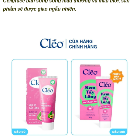
Céligrace bán song song mẫu thường và mẫu mới, sản
phẩm sẽ được giao ngẫu nhiên.