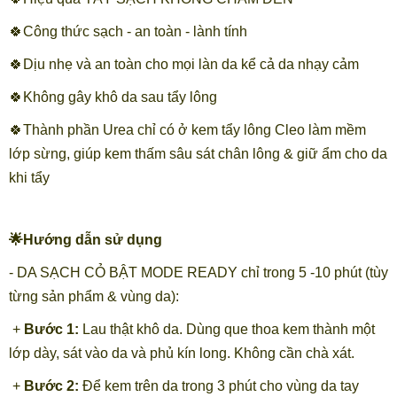
🍀Công thức sạch - an toàn - lành tính
🍀Dịu nhẹ và an toàn cho mọi làn da kể cả da nhạy cảm
🍀Không gây khô da sau tẩy lông
🍀Thành phần Urea chỉ có ở kem tẩy lông Cleo làm mềm
lớp sừng, giúp kem thấm sâu sát chân lông & giữ ẩm cho da
khi tẩy
🌟Hướng dẫn sử dụng
- DA SẠCH CỎ BẬT MODE READY chỉ trong 5 -10 phút (tùy
từng sản phẩm & vùng da):
+
Bước 1:
Lau thật khô da. Dùng que thoa kem thành một
lớp dày, sát vào da và phủ kín long. Không cần chà xát.
+
Bước 2:
Để kem trên da trong 3 phút cho vùng da tay