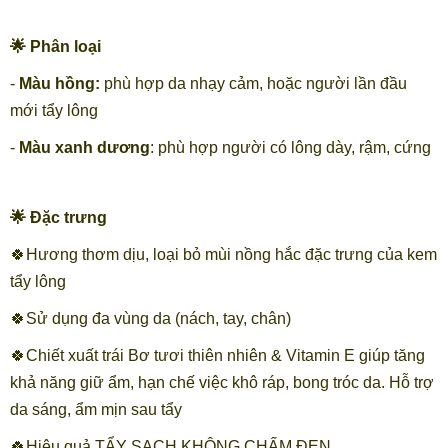
🌟 Phân loại
-
Màu hồng:
phù hợp da nhạy cảm, hoặc người lần đầu
mới tẩy lông
-
Màu xanh dương
: phù hợp người có lông dày, rậm, cứng
🌟 Đặc trưng
🍀Hương thơm dịu, loại bỏ mùi nồng hắc đặc trưng của kem
tẩy lông
🍀Sử dụng đa vùng da (nách, tay, chân)
🍀Chiết xuất trái Bơ tươi thiên nhiên & Vitamin E giúp tăng
khả năng giữ ẩm, hạn chế việc khô ráp, bong tróc da. Hỗ trợ
da sáng, ẩm mịn sau tẩy
🍀Hiệu quả TẨY SẠCH KHÔNG CHẤM ĐEN