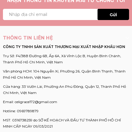
NHẬN THÔNG TIN KHUYẾN MÃI TỪ CHÚNG TÔI
Gửi
THÔNG TIN LIÊN HỆ
CÔNG TY TNHH SẢN XUẤT THƯƠNG MẠI XUẤT NHẬP KHẨU HDN
Trụ Sở: F4/38B Đường 6B, Ấp 6A, Xã Vĩnh Lộc B, Huyện Bình Chánh,
Thành Phố Hồ Chí Minh, Việt Nam
Văn phòng HCM: 104 Nguyễn Xí, Phường 26, Quận Bình Thạnh, Thành
Phố Hồ Chí Minh, Việt Nam
Cửa hàng: 33 Vườn Lài, Phường An Phú Đông, Quận 12, Thành Phố Hồ
Chí Minh, Việt Nam
Email:
celigrace172@gmail.com
Hotline:
0969789879
MST: 0316738259 do SỞ KẾ HOẠCH VÀ ĐẦU TƯ THÀNH PHỐ HỒ CHÍ
MINH CẤP NGÀY 09/03/2021