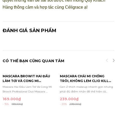
quyết những vấn đề sai sót được nên mong Quý Khách
Hàng thông cảm và hợp tác cùng Céligrace ạ!
ĐÁNH GIÁ SẢN PHẨM
CÓ THỂ BẠN CŨNG QUAN TÂM
MASCARA BROWIT HAI ĐẦU
MASCARA CHẢI MI CHỐNG
LÀM TƠI VÀ CONG MI
TRÔI, KHÔNG LEM CLIO KILL
PROFESSIONAL DUO MASCARA
LASH SUPERPROOF MASCARA
Mascara Hai Đầu Làm Tơi Và Cong Mi
Gen Z thích makeup nhanh gọn nhưng
#SEXY BLACK 4G +4G
7G
Browit Professional Duo Mascara ...
phải đủ điểm nhấn để thể hiện cá...
169.000₫
239.000₫
- 15%
199.000₫
- 20%
299.000₫