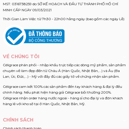
MST: 0316738259 do SỞ KẾ HOẠCH VÀ ĐẦU TƯ THÀNH PHỐ HỒ CHÍ
MINH CẤP NGÀY 09/03/2021
Thời Gian Làm Việc: từ 7h30 - 22h00 hằng ngày (bao gồm các ngày Lễ)
VỀ CHÚNG TÔI
Céligrace phân phối - nhập khẩu trực tiếp các dòng mỹ phẩm, sản phẩm
chuyên về làm đẹp đến từ Châu Á (Hàn Quốc, Nhật Bản,...) và Âu (Ba
Lan, Úc, Đức,...) - Mỹ với đầy đủ các giấy tờ về chứng nhận sản phẩm.
Céligrace cam kết 100% các sản phẩm đến tay khách hàng & đại lý đều
chính hãng. Nếu phát hiện hàng giả Céligrace bồi thường 200%.
Céligrace nhận order hàng nước ngoài - hàng sỉ cho đại lý và đơn khách
hàng lẻ với kho sở tại ở Hàn Quốc, Nhật Bản, Mỹ.
CHÍNH SÁCH
Chính sách thanh toán