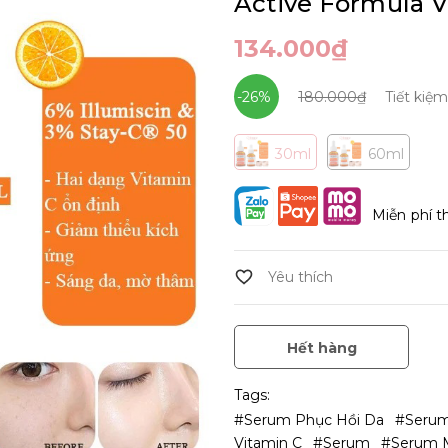
Active Formula 
134.000₫
-26%
180.000₫
Tiết kiệ
30ml
60ml
Miễn phí t
Hết hàng
Tags:
#Serum Phục Hồi Da
#Seru
Vitamin C
#Serum
#serum 