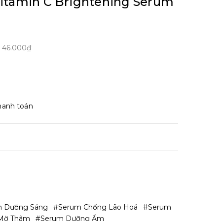
Vitamin C Brightening Serum
m
46.000₫
hanh toán
m Dưỡng Sáng
#Serum Chống Lão Hoá
#Serum
Mờ Thâm
#Serum Dưỡng Ẩm