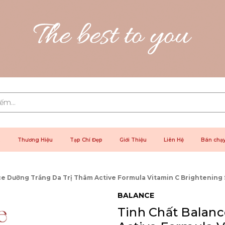
2
Thương Hiệu
Tạp Chí Đẹp
Giới Thiệu
Liên Hệ
Bán chạ
ce Dưỡng Trắng Da Trị Thâm Active Formula Vitamin C Brightening
BALANCE
Tinh Chất Balan