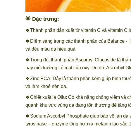
🌟 Đặc trưng:
🍀Thành phần dẫn xuất từ vitamin C và vitamin C l
🍀Điểm sáng trong các thành phần của Balance - Il
và đều màu da hiệu quả
🍀Trong đó, thành phần Ascorbyl Glucoside
là thà
hay môi trường có mặt của oxy. Do đó, Ascorbyl Gl
🍀Zinc PCA: Đây là thành phần kẽm giúp bình thườn
và làm khoẻ nền da.
🍀Chiết xuất lá Oliu: Có khả năng chống viêm và c
quanh khu vực vùng da đang tổn thương để tăng t
🍀Sodium Ascorbyl Phosphate giúp bảo vệ làn da v
tyrosinase – enzyme tổng hợp ra melanin tạo sắc 