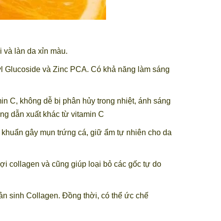
 và làn da xỉn màu.
rbyl Glucoside và Zinc PCA. Có khả năng làm sáng
min C, không dễ bị phân hủy trong nhiệt, ánh sáng
ạng dẫn xuất khác từ vitamin C
i khuẩn gây mụn trứng cá, giữ ẩm tự nhiên cho da
ợi collagen và cũng giúp loại bỏ các gốc tự do
n sinh Collagen. Đồng thời, có thể ức chế