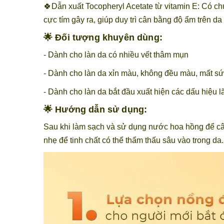
🍀Dẫn xuất Tocopheryl Acetate từ vitamin E: Có ch
cực tím gây ra, giúp duy trì cân bằng độ ẩm trên da
🌟 Đối tượng khuyên dùng:
- Dành cho làn da có nhiều vết thâm mụn
- Dành cho làn da
xỉn màu, không đều màu, mất s
- Dành cho làn da bắt đầu xuất hiện các dấu hiệu l
🌟 Hướng dẫn sử dụng:
Sau khi làm sạch và sử dụng nước hoa hồng để cân
nhẹ để tinh chất có thể thẩm thấu sâu vào trong da.