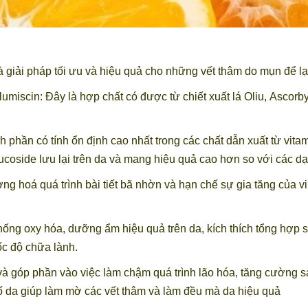
à giải pháp tối ưu và hiệu quả cho những vết thâm do mụn để lại
lumiscin: Đây là hợp chất có được từ chiết xuất lá Oliu, Asco
nh phần có tính ổn định cao nhất trong các chất dẫn xuất từ vita
ucoside lưu lại trên da và mang hiệu quả cao hơn so với các d
g hoá quá trình bài tiết bã nhờn và hạn chế sự gia tăng của v
hống oxy hóa, dưỡng ẩm hiệu quả trên da, kích thích tổng hợp s
ốc độ chữa lành.
à góp phần vào việc làm chậm quá trình lão hóa, tăng cường sả
tố da giúp làm mờ các vết thâm và làm đều mà da hiệu quả