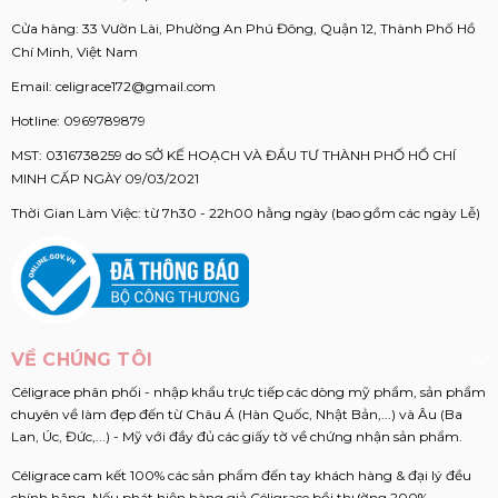
Cửa hàng: 33 Vườn Lài, Phường An Phú Đông, Quận 12, Thành Phố Hồ
Chí Minh, Việt Nam
Email:
celigrace172@gmail.com
Hotline:
0969789879
MST: 0316738259 do SỞ KẾ HOẠCH VÀ ĐẦU TƯ THÀNH PHỐ HỒ CHÍ
MINH CẤP NGÀY 09/03/2021
Thời Gian Làm Việc: từ 7h30 - 22h00 hằng ngày (bao gồm các ngày Lễ)
VỀ CHÚNG TÔI
Céligrace phân phối - nhập khẩu trực tiếp các dòng mỹ phẩm, sản phẩm
chuyên về làm đẹp đến từ Châu Á (Hàn Quốc, Nhật Bản,...) và Âu (Ba
Lan, Úc, Đức,...) - Mỹ với đầy đủ các giấy tờ về chứng nhận sản phẩm.
Céligrace cam kết 100% các sản phẩm đến tay khách hàng & đại lý đều
chính hãng. Nếu phát hiện hàng giả Céligrace bồi thường 200%.