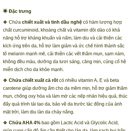
🌟 Đặc trưng
🍀 Chứa
chiết xuất và tinh dầu nghệ
có hàm lượng hợp
chất curcuminoid, khoáng chất và vitamin dồi dào có khả
năng hỗ trợ kháng khuẩn và nấm, làm dịu và cải thiện các
kích ứng trên da, hỗ trợ làm giảm và ức chế hình thành sắc
tố melanin mạnh mẽ, cải thiện các vết thâm mụn, sạm nám,
không đều màu, dưỡng da tươi sáng, căng mịn, củng cố hệ
miễn dịch cho da khỏe mạnh.
🍀
Chứa chiết xuất cà rốt
có nhiều vitamin A, E và beta
carotene giúp dưỡng ẩm cho da mềm mịn, hỗ trợ giảm thâm
mụn, chống oxy hóa và làm mờ các nếp nhăn hiệu quả, thúc
đẩy quá trình tái tạo da, bảo vệ da trước tác động của ánh
mặt trời, làm dịu làn da cháy nắng.
🍀
Chứa AHA 4%
bao gồm Lactic Acid và Glycolic Acid,
giúp cung cấp độ ẩm cần thiết cho làn da, làm sạch bụi bẩn,