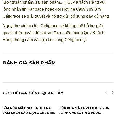
lượng/sản phẩm, sai sản phẩm,…) Quý Khách Hàng vui
lòng nhắn tin Fanpage hoặc gọi Hotline 0969.789.879
Céligrace sẽ giải quyết và hỗ trợ gửi bổ sung đầy đủ hàng
Ngoại trừ video clip, Céligrace sẽ không thể hỗ trợ giải
quyết những vấn đề sai sót được nên mong Quý Khách
Hàng thông cảm và hợp tác cùng Céligrace ạ!
ĐÁNH GIÁ SẢN PHẨM
CÓ THỂ BẠN CŨNG QUAN TÂM
SỮA RỬA MẶT NEUTROGENA
SỮA RỮA MẶT PRECIOUS SKIN
LÀM SẠCH SÂU DẠNG GEL DEEP
ALPHA ARBUTIN 3 PLUS