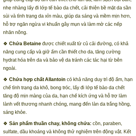
nhẹ nhàng lấy đi lớp tế bào da chết, cải thiện bề mặt da sần
sùi và tình trạng da xỉn màu, giúp da sáng và mềm mịn hơn,
hỗ trợ ngăn ngừa vi khuẩn gây mụn và làm mờ các nếp
nhăn nông.
🍀
Chứa Betaine
được chiết xuất từ củ cải đường, có khả
năng cung cấp và giữ ẩm cần thiết cho da, tăng cường
hydrat hóa trên da và bảo vệ da tránh các tác hại từ bên
ngoài.
🍀
Chứa hợp chất Allantoin
có khả năng duy trì độ ẩm, hạn
chế tình trạng da khô, bong tróc, lấy đi lớp tế bào da chết
tăng độ mịn màng của da, hạn chế kích ứng và hỗ trợ làm
lành vết thương nhanh chóng, mang đến làn da trắng hồng,
sáng khỏe.
🍀
Sản phẩm thuần chay, không chứa:
cồn, paraben,
sulfate, dầu khoáng và không thử nghiệm trên động vật. Kết