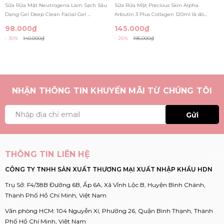
CLEAN FACIAL GEL CLEANSER
COLLAGEN 120ML
Sữa Rửa Mặt Neutrogena Làm Sạch Sâu
Sữa Rữa Mặt Precious Skin Alpha
150ML
Dạng Gel Deep Clean Facial Gel ...
Arbutin 3 Plus Collagen 120ml là dò...
98.000₫
145.000₫
- 30%
140.000₫
- 26%
195.000₫
NHẬN THÔNG TIN KHUYẾN MÃI TỪ CHÚNG TÔI
Gửi
THÔNG TIN LIÊN HỆ
CÔNG TY TNHH SẢN XUẤT THƯƠNG MẠI XUẤT NHẬP KHẨU HDN
Trụ Sở: F4/38B Đường 6B, Ấp 6A, Xã Vĩnh Lộc B, Huyện Bình Chánh,
Thành Phố Hồ Chí Minh, Việt Nam
Văn phòng HCM: 104 Nguyễn Xí, Phường 26, Quận Bình Thạnh, Thành
Phố Hồ Chí Minh, Việt Nam