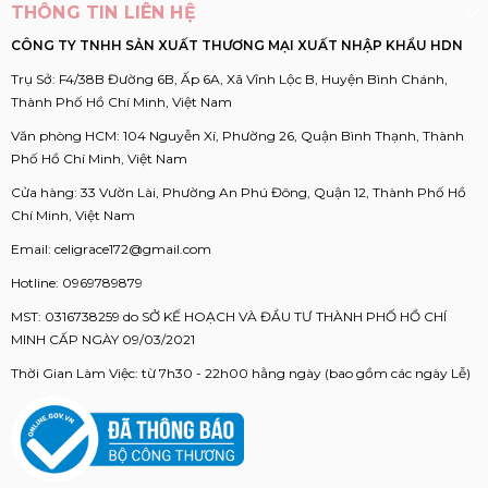
THÔNG TIN LIÊN HỆ
CÔNG TY TNHH SẢN XUẤT THƯƠNG MẠI XUẤT NHẬP KHẨU HDN
Trụ Sở: F4/38B Đường 6B, Ấp 6A, Xã Vĩnh Lộc B, Huyện Bình Chánh,
Thành Phố Hồ Chí Minh, Việt Nam
Văn phòng HCM: 104 Nguyễn Xí, Phường 26, Quận Bình Thạnh, Thành
Phố Hồ Chí Minh, Việt Nam
Cửa hàng: 33 Vườn Lài, Phường An Phú Đông, Quận 12, Thành Phố Hồ
Chí Minh, Việt Nam
Email:
celigrace172@gmail.com
Hotline:
0969789879
MST: 0316738259 do SỞ KẾ HOẠCH VÀ ĐẦU TƯ THÀNH PHỐ HỒ CHÍ
MINH CẤP NGÀY 09/03/2021
Thời Gian Làm Việc: từ 7h30 - 22h00 hằng ngày (bao gồm các ngày Lễ)