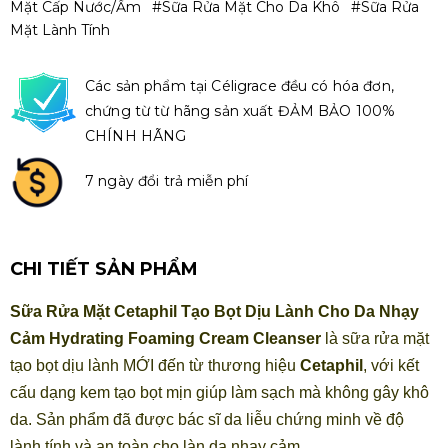
Mặt Cấp Nước/ẩm
#sữa Rửa Mặt Cho Da Khô
#Sữa Rửa
Mặt Lành Tính
Các sản phẩm tại Céligrace đều có hóa đơn,
chứng từ từ hãng sản xuất ĐẢM BẢO 100%
CHÍNH HÃNG
7 ngày đổi trả miễn phí
CHI TIẾT SẢN PHẨM
Sữa Rửa Mặt Cetaphil Tạo Bọt Dịu Lành Cho Da Nhạy
Cảm Hydrating Foaming Cream Cleanser
là sữa rửa mặt
tạo bọt dịu lành MỚI đến từ thương hiệu
Cetaphil
, với kết
cấu dạng kem tạo bọt mịn giúp làm sạch mà không gây khô
da. Sản phẩm đã được bác sĩ da liễu chứng minh về độ
lành tính và an toàn cho làn da nhạy cảm.