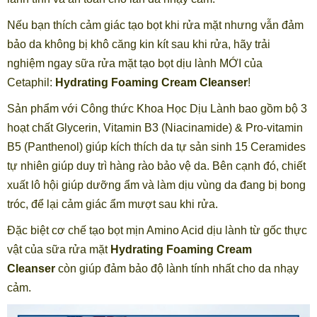
Nếu bạn thích cảm giác tạo bọt khi rửa mặt nhưng vẫn đảm
bảo da không bị khô căng kin kít sau khi rửa, hãy trải
nghiệm ngay sữa rửa mặt tạo bọt dịu lành MỚI của
Cetaphil:
Hydrating Foaming Cream Cleanser
!
Sản phẩm với Công thức Khoa Học Dịu Lành
bao gồm bộ 3
hoạt chất Glycerin, Vitamin B3 (Niacinamide) & Pro-vitamin
B5 (Panthenol) giúp kích thích da tự sản sinh 15 Ceramides
tự nhiên giúp duy trì hàng rào bảo vệ da. Bên cạnh đó, chiết
xuất lô hội giúp dưỡng ẩm và làm dịu vùng da đang bị bong
tróc, để lại cảm giác ẩm mượt sau khi rửa.
Đặc biệt cơ chế tạo bọt mịn Amino Acid dịu lành từ gốc thực
vật của sữa rửa mặt
Hydrating Foaming Cream
Cleanser
còn giúp đảm bảo độ lành tính nhất cho da nhạy
cảm.