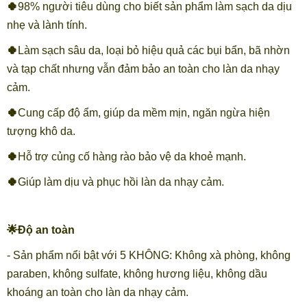
🍀
98% người tiêu dùng cho biết sản phẩm làm sạch da dịu
nhẹ và lành tính.
🍀
Làm sạch sâu da, loại bỏ hiệu quả các bụi bẩn, bã nhờn
và tạp chất nhưng vẫn đảm bảo an toàn cho làn da nhạy
cảm.
🍀
Cung cấp độ ẩm, giúp da mềm mịn, ngăn ngừa hiện
tượng khô da.
🍀
Hỗ trợ củng cố hàng rào bảo vệ da khoẻ mạnh.
🍀
Giúp làm dịu và phục hồi làn da nhạy cảm.
🌟Độ an toàn
- Sản phẩm nổi bật với 5 KHÔNG: Không xà phòng, không
paraben, không sulfate, không hương liệu, không dầu
khoáng an toàn cho làn da nhạy cảm.