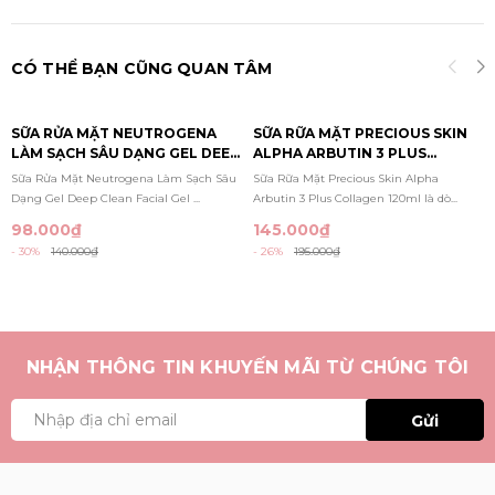
CÓ THỂ BẠN CŨNG QUAN TÂM
SỮA RỬA MẶT NEUTROGENA
SỮA RỮA MẶT PRECIOUS SKIN
LÀM SẠCH SÂU DẠNG GEL DEEP
ALPHA ARBUTIN 3 PLUS
CLEAN FACIAL GEL CLEANSER
COLLAGEN 120ML
Sữa Rửa Mặt Neutrogena Làm Sạch Sâu
Sữa Rữa Mặt Precious Skin Alpha
150ML
Dạng Gel Deep Clean Facial Gel ...
Arbutin 3 Plus Collagen 120ml là dò...
98.000₫
145.000₫
- 30%
140.000₫
- 26%
195.000₫
NHẬN THÔNG TIN KHUYẾN MÃI TỪ CHÚNG TÔI
Gửi