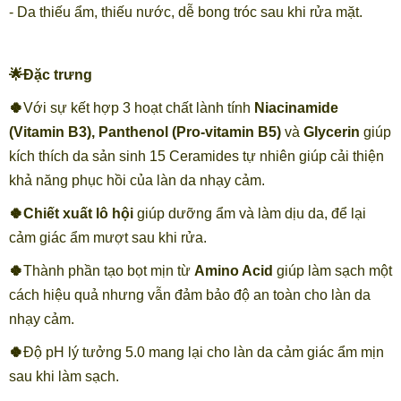
- Da thiếu ẩm, thiếu nước, dễ bong tróc sau khi rửa mặt.
🌟Đặc trưng
🍀
Với sự kết hợp 3 hoạt chất lành tính
Niacinamide
(Vitamin B3), Panthenol (Pro-vitamin B5)
và
Glycerin
giúp
kích thích da sản sinh 15 Ceramides tự nhiên giúp cải thiện
khả năng phục hồi của làn da nhạy cảm.
🍀Chiết xuất lô hội
giúp dưỡng ẩm và làm dịu da, để lại
cảm giác ẩm mượt sau khi rửa.
🍀
Thành phần tạo bọt mịn từ
Amino Acid
giúp làm sạch một
cách hiệu quả nhưng vẫn đảm bảo độ an toàn cho làn da
nhạy cảm.
🍀
Độ pH lý tưởng 5.0 mang lại cho làn da cảm giác ẩm mịn
sau khi làm sạch.