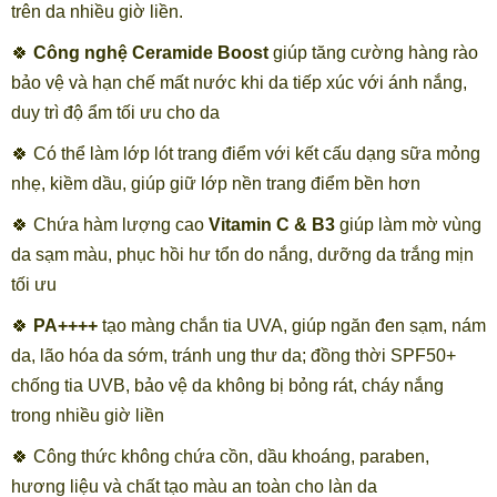
trên da nhiều giờ liền.
🍀
Công nghệ Ceramide Boost
giúp tăng cường hàng rào
bảo vệ và hạn chế mất nước khi da tiếp xúc với ánh nắng,
duy trì độ ẩm tối ưu cho da
🍀 Có thể làm lớp lót trang điểm với kết cấu dạng sữa mỏng
nhẹ, kiềm dầu, giúp giữ lớp nền trang điểm bền hơn
🍀 Chứa hàm lượng cao
Vitamin C & B3
giúp làm mờ vùng
da sạm màu, phục hồi hư tổn do nắng, dưỡng da trắng mịn
tối ưu
🍀
PA++++
tạo màng chắn tia UVA, giúp ngăn đen sạm, nám
da, lão hóa da sớm, tránh ung thư da; đồng thời SPF50+
chống tia UVB, bảo vệ da không bị bỏng rát, cháy nắng
trong nhiều giờ liền
🍀 Công thức không chứa cồn, dầu khoáng, paraben,
hương liệu và chất tạo màu an toàn cho làn da