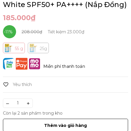
White SPF50+ PA++++ (Nắp Đồng)
185.000₫
-11%
208.000₫
Tiết kiệm
23.000₫
55 g
25g
Miễn phí thanh toán
–
+
Còn lại 2 sản phẩm trong kho
Thêm vào giỏ hàng