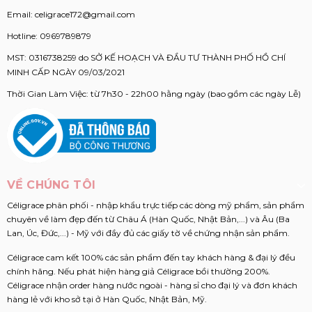
Email:
celigrace172@gmail.com
Hotline:
0969789879
MST: 0316738259 do SỞ KẾ HOẠCH VÀ ĐẦU TƯ THÀNH PHỐ HỒ CHÍ
MINH CẤP NGÀY 09/03/2021
Thời Gian Làm Việc: từ 7h30 - 22h00 hằng ngày (bao gồm các ngày Lễ)
VỀ CHÚNG TÔI
Céligrace phân phối - nhập khẩu trực tiếp các dòng mỹ phẩm, sản phẩm
chuyên về làm đẹp đến từ Châu Á (Hàn Quốc, Nhật Bản,...) và Âu (Ba
Lan, Úc, Đức,...) - Mỹ với đầy đủ các giấy tờ về chứng nhận sản phẩm.
Céligrace cam kết 100% các sản phẩm đến tay khách hàng & đại lý đều
chính hãng. Nếu phát hiện hàng giả Céligrace bồi thường 200%.
Céligrace nhận order hàng nước ngoài - hàng sỉ cho đại lý và đơn khách
hàng lẻ với kho sở tại ở Hàn Quốc, Nhật Bản, Mỹ.