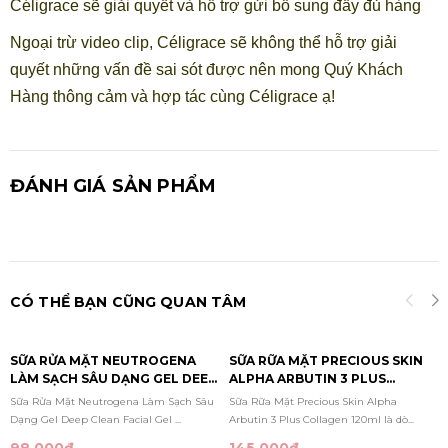
Céligrace sẽ giải quyết và hỗ trợ gửi bổ sung đầy đủ hàng
Ngoại trừ video clip, Céligrace sẽ không thể hỗ trợ giải
quyết những vấn đề sai sót được nên mong Quý Khách
Hàng thông cảm và hợp tác cùng Céligrace ạ!
ĐÁNH GIÁ SẢN PHẨM
CÓ THỂ BẠN CŨNG QUAN TÂM
SỮA RỬA MẶT NEUTROGENA
SỮA RỮA MẶT PRECIOUS SKIN
LÀM SẠCH SÂU DẠNG GEL DEEP
ALPHA ARBUTIN 3 PLUS
CLEAN FACIAL GEL CLEANSER
COLLAGEN 120ML
Sữa Rửa Mặt Neutrogena Làm Sạch Sâu
Sữa Rữa Mặt Precious Skin Alpha
150ML
Dạng Gel Deep Clean Facial Gel ...
Arbutin 3 Plus Collagen 120ml là dò...
98.000₫
145.000₫