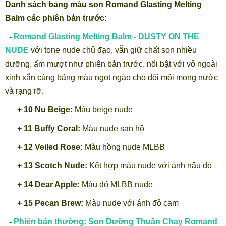
Danh sách bảng màu son Romand Glasting Melting
Balm các phiên bản trước:
-
Romand Glasting Melting Balm - DUSTY ON THE
NUDE
với tone nude chủ đạo, vẫn giữ chất son nhiều
dưỡng, ẩm mượt như phiên bản trước, nổi bật với vỏ ngoài
xinh xắn cùng bảng màu ngọt ngào cho đôi môi mọng nước
và rạng rỡ.
+ 10 Nu Beige:
Màu beige nude
+ 11 Buffy Coral:
Màu nude san hô
+ 12 Veiled Rose:
Màu hồng nude MLBB
+ 13 Scotch Nude:
Kết hợp màu nude với ánh nâu đỏ
+ 14 Dear Apple:
Màu đỏ MLBB nude
+ 15 Pecan Brew:
Màu nude với ánh đỏ cam
-
Phiên bản thường:
Son Dưỡng Thuần Chay Romand