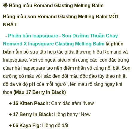
🌟 Bảng màu Romand Glasting Melting Balm
Bảng màu son Romand Glasting Melting Balm MỚI
NHẤT:
-
Phiên bản Inapsquare - Son Dưỡng Thuần Chay
Romand X Inapsquare Glasting Melting Balm
là phiên
bản
nằm bộ sưu tập hợp tác giữa thương hiệu Romand và
Inapsquare. Với vỏ ngoài siêu xinh cùng các icon đặc trưng
của nhà Inapsquare tạo nên điểm nhấn vô cùng nổi bật. Son
dưỡng có màu với sắc đen đổi màu độc đáo tùy theo nhiệt
độ da và độ pH của mỗi người, lên màu rõ ràng ngay khi
thoa
(Màu 17 Berry In Black)
+ 16 Kitten Peach:
Cam đào trầm *New
+ 17 Berry In Black:
Hồng berry *New
+ 06 Kaya Fig:
Hồng đỏ đất