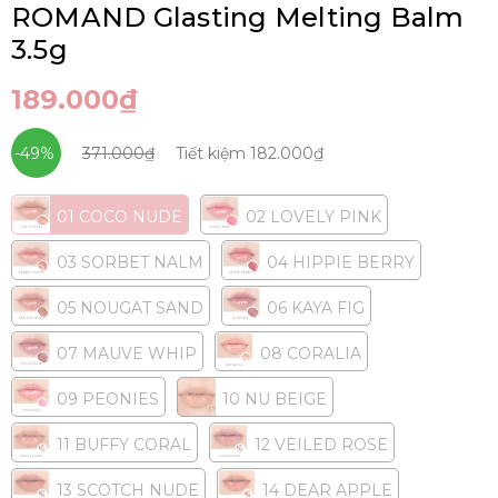
ROMAND Glasting Melting Balm
3.5g
189.000₫
-49%
371.000₫
Tiết kiệm
182.000₫
01 COCO NUDE
02 LOVELY PINK
03 SORBET NALM
04 HIPPIE BERRY
05 NOUGAT SAND
06 KAYA FIG
07 MAUVE WHIP
08 CORALIA
09 PEONIES
10 NU BEIGE
11 BUFFY CORAL
12 VEILED ROSE
13 SCOTCH NUDE
14 DEAR APPLE