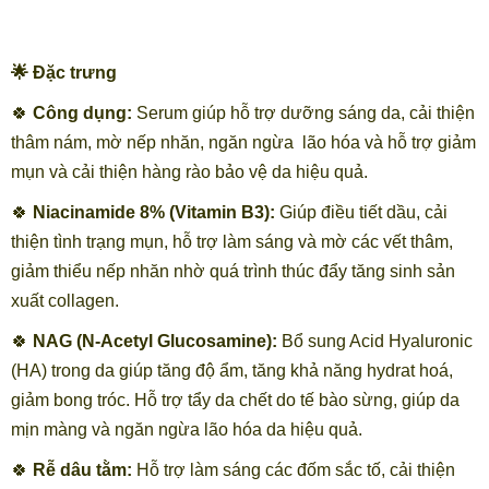
🌟 Đặc trưng
🍀
Công dụng:
Serum giúp hỗ trợ dưỡng sáng da, cải thiện
thâm nám, mờ nếp nhăn, ngăn ngừa lão hóa và hỗ trợ giảm
mụn và cải thiện hàng rào bảo vệ da hiệu quả.
🍀
Niacinamide 8% (Vitamin B3):
Giúp điều tiết dầu, cải
thiện tình trạng mụn, hỗ trợ làm sáng và mờ các vết thâm,
giảm thiểu nếp nhăn nhờ quá trình thúc đẩy tăng sinh sản
xuất collagen.
🍀
NAG (N-Acetyl Glucosamine):
Bổ sung Acid Hyaluronic
(HA) trong da giúp tăng độ ẩm, tăng khả năng hydrat hoá,
giảm bong tróc. Hỗ trợ tẩy da chết do tế bào sừng, giúp da
mịn màng và ngăn ngừa lão hóa da hiệu quả.
🍀
Rễ dâu tằm:
Hỗ trợ làm sáng các đốm sắc tố, cải thiện