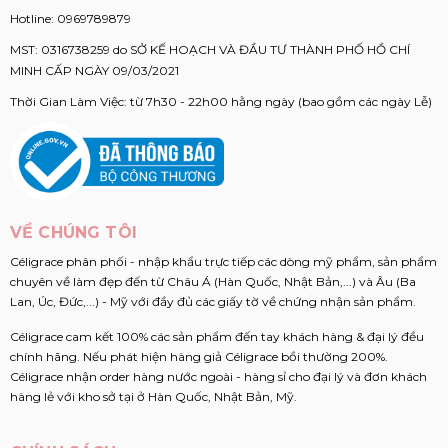
Hotline:
0969789879
MST: 0316738259 do SỞ KẾ HOẠCH VÀ ĐẦU TƯ THÀNH PHỐ HỒ CHÍ
MINH CẤP NGÀY 09/03/2021
Thời Gian Làm Việc: từ 7h30 - 22h00 hằng ngày (bao gồm các ngày Lễ)
VỀ CHÚNG TÔI
Céligrace phân phối - nhập khẩu trực tiếp các dòng mỹ phẩm, sản phẩm
chuyên về làm đẹp đến từ Châu Á (Hàn Quốc, Nhật Bản,...) và Âu (Ba
Lan, Úc, Đức,...) - Mỹ với đầy đủ các giấy tờ về chứng nhận sản phẩm.
Céligrace cam kết 100% các sản phẩm đến tay khách hàng & đại lý đều
chính hãng. Nếu phát hiện hàng giả Céligrace bồi thường 200%.
Céligrace nhận order hàng nước ngoài - hàng sỉ cho đại lý và đơn khách
hàng lẻ với kho sở tại ở Hàn Quốc, Nhật Bản, Mỹ.