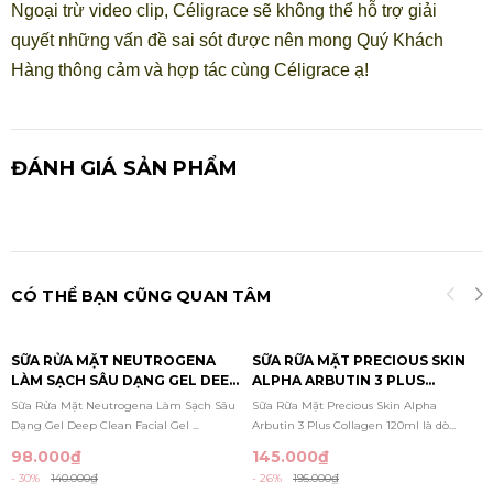
Ngoại trừ video clip, Céligrace sẽ không thể hỗ trợ giải
quyết những vấn đề sai sót được nên mong Quý Khách
Hàng thông cảm và hợp tác cùng Céligrace ạ!
ĐÁNH GIÁ SẢN PHẨM
CÓ THỂ BẠN CŨNG QUAN TÂM
SỮA RỬA MẶT NEUTROGENA
SỮA RỮA MẶT PRECIOUS SKIN
LÀM SẠCH SÂU DẠNG GEL DEEP
ALPHA ARBUTIN 3 PLUS
CLEAN FACIAL GEL CLEANSER
COLLAGEN 120ML
Sữa Rửa Mặt Neutrogena Làm Sạch Sâu
Sữa Rữa Mặt Precious Skin Alpha
150ML
Dạng Gel Deep Clean Facial Gel ...
Arbutin 3 Plus Collagen 120ml là dò...
98.000₫
145.000₫
- 30%
140.000₫
- 26%
195.000₫