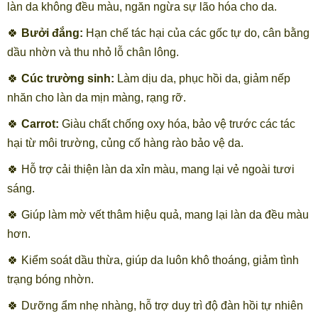
làn da không đều màu, ngăn ngừa sự lão hóa cho da.
🍀
Bưởi đắng:
Hạn chế tác hại của các gốc tự do, cân bằng
dầu nhờn và thu nhỏ lỗ chân lông.
🍀
Cúc trường sinh:
Làm dịu da, phục hồi da, giảm nếp
nhăn cho làn da mịn màng, rạng rỡ.
🍀
Carrot:
Giàu chất chống oxy hóa, bảo vệ trước các tác
hại từ môi trường, củng cố hàng rào bảo vệ da.
🍀 Hỗ trợ cải thiện làn da xỉn màu, mang lại vẻ ngoài tươi
sáng.
🍀 Giúp làm mờ vết thâm hiệu quả, mang lại làn da đều màu
hơn.
🍀 Kiểm soát dầu thừa, giúp da luôn khô thoáng, giảm tình
trạng bóng nhờn.
🍀 Dưỡng ẩm nhẹ nhàng, hỗ trợ duy trì độ đàn hồi tự nhiên