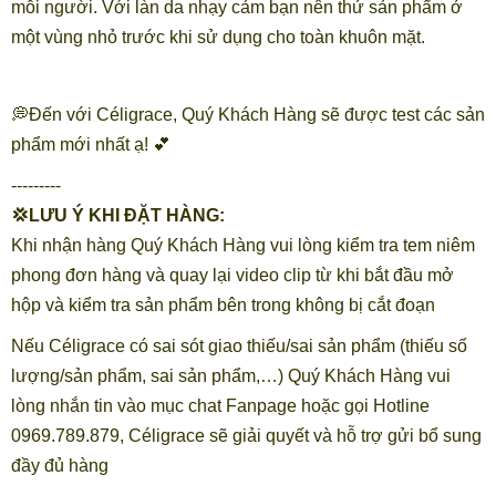
mỗi người. Với làn da nhạy cảm bạn nên thử sản phẩm ở
một vùng nhỏ trước khi sử dụng cho toàn khuôn mặt.
💭Đến với Céligrace, Quý Khách Hàng sẽ được test các sản
phẩm mới nhất ạ! 💕
---------
💢LƯU Ý KHI ĐẶT HÀNG:
Khi nhận hàng Quý Khách Hàng vui lòng kiểm tra tem niêm
phong đơn hàng và quay lại video clip từ khi bắt đầu mở
hộp và kiểm tra sản phẩm bên trong không bị cắt đoạn
Nếu Céligrace có sai sót giao thiếu/sai sản phẩm (thiếu số
lượng/sản phẩm, sai sản phẩm,…) Quý Khách Hàng vui
lòng nhắn tin vào mục chat Fanpage hoặc gọi Hotline
0969.789.879, Céligrace sẽ giải quyết và hỗ trợ gửi bổ sung
đầy đủ hàng