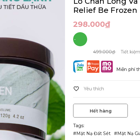
Lỗ Chân Lông Và 
Relief Be Frozen
298.000₫
-
40%
499.000₫
Tiết kiệ
Miễn phí t
Hết hàng
Tags:
#mặt Nạ Đất Sét
#Mặt Nạ G