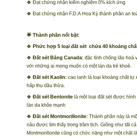
🍀 Đạt chứng nhận kiểm nghiệm 0% kích ứng
🍀 Đạt chứng nhận F.D.A Hoa Kỳ thành phần an toà
🌟 Thành phần nổi bật:
🍀
Phức hợp 5 loại đất sét chứa 40 khoáng chất
🍀
Đất sét Băng Canada:
đặc tính chống lão hoá v
với những ai mong muốn có một làn da trẻ khoẻ.
🍀
Đất sét Kaolin:
cao lanh là loại khoáng chất tự
hấp thụ dầu thừa.
🍀
Đất sét Bentonite
là một loại đất sét được hình
làn da khỏe mạnh
🍀
Đất sét Montmorillonite:
Thành phần này là một 
nâu được tìm thấy trong trầm tích. Giống như tất cả
Montmorillonite cũng có chức năng như một chất l