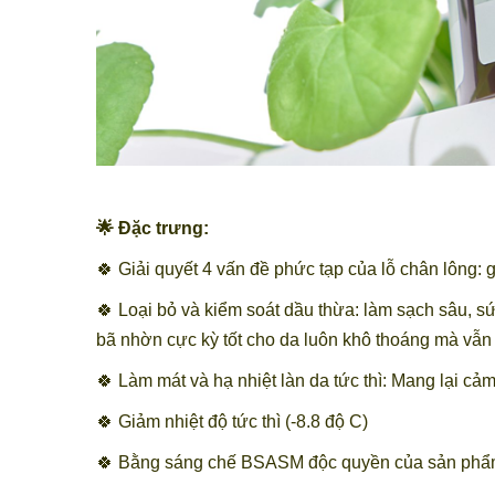
🌟 Đặc trưng:
🍀 Giải quyết 4 vấn đề phức tạp của lỗ chân lông: g
🍀 Loại bỏ và kiểm soát dầu thừa: làm sạch sâu, sứ
bã nhờn cực kỳ tốt cho da luôn khô thoáng mà vẫn
🍀 Làm mát và hạ nhiệt làn da tức thì: Mang lại cả
🍀 Giảm nhiệt độ tức thì (-8.8 độ C)
🍀 Bằng sáng chế BSASM độc quyền của sản phẩm v