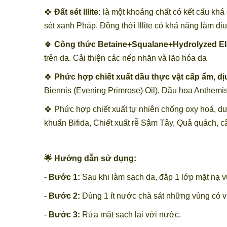
🍀
Đất sét Illite:
là một khoáng chất có kết cấu khá 
sét xanh Pháp. Đồng thời Illite có khả năng làm dị
🍀
Công thức Betaine+Squalane+Hydrolyzed Ela
trên da. Cải thiện các nếp nhăn và lão hóa da
🍀
Phức hợp chiết xuất dầu thực vật cấp ẩm, dị
Biennis (Evening Primrose) Oil), Dầu hoa Anthemis 
🍀 Phức hợp chiết xuất tự nhiên chống oxy hoá, dưỡ
khuẩn Bifida, Chiết xuất rễ Sâm Tây, Quả quách, cây
🌟 Hướng dẫn sử dụng:
-
Bước 1:
Sau khi làm sạch da, đắp 1 lớp mặt nạ v
-
Bước 2:
Dùng 1 ít nước chà sát những vùng có v
-
Bước 3:
Rửa mặt sạch lại với nước.