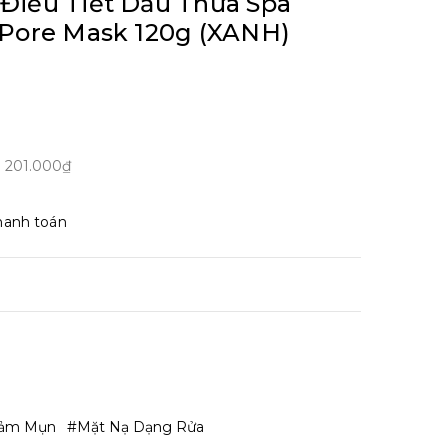
Điều Tiết Dầu Thừa Spa
 Pore Mask 120g (XANH)
m
201.000₫
hanh toán
iảm Mụn
#mặt Nạ Dạng Rửa