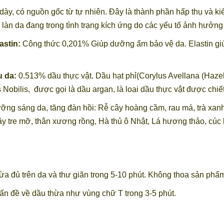
dày, có nguồn gốc từ tự nhiên. Đây là thành phần hấp thụ và ki
u làn da đang trong tình trạng kích ứng do các yếu tố ảnh hưởng
stin:
Công thức 0,201% Giúp dưỡng ẩm bảo vệ da. Elastin giúp
u da:
0.513% dầu thực vật. Dầu hạt phỉ(Corylus Avellana (Hazel
Nobilis, được gọi là dầu argan, là loại dầu thực vật được chiết
ng sáng da, tăng đàn hồi: Rễ cây hoàng cầm, rau má, trà xanh, 
 tre mỡ, thân xương rồng, Hà thủ ô Nhật, Lá hương thảo, cúc la 
ừa đủ trên da và thư giãn trong 5-10 phút. Không thoa sản ph
ấn đề về dầu thừa như vùng chữ T trong 3-5 phút.