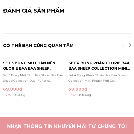
ĐÁNH GIÁ SẢN PHẨM
CÓ THỂ BẠN CŨNG QUAN TÂM
SET 3 BÔNG MÚT TÁN NỀN
SET 4 BÔNG PHẤN GLORIE BAA
GLORIE BAA BAA SHEEP
BAA SHEEP COLLECTION MINI
COLLECTION DUAL-FUNCTION
FINGER PUFF COMBO
Set 3 Bông Mút Tán Nền Glorie Baa Baa
Set 4 Bông Phấn Glorie Baa Baa Sheep
FOUNDATION PUFFS
Sheep Collection Dual-Functio...
Collection Mini Finger Puff Co...
69.000₫
59.000₫
- 30%
99.000₫
- 34%
89.000₫
NHẬN THÔNG TIN KHUYẾN MÃI TỪ CHÚNG TÔI