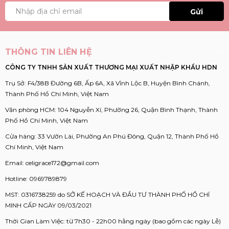
Gửi
THÔNG TIN LIÊN HỆ
CÔNG TY TNHH SẢN XUẤT THƯƠNG MẠI XUẤT NHẬP KHẨU HDN
Trụ Sở: F4/38B Đường 6B, Ấp 6A, Xã Vĩnh Lộc B, Huyện Bình Chánh,
Thành Phố Hồ Chí Minh, Việt Nam
Văn phòng HCM: 104 Nguyễn Xí, Phường 26, Quận Bình Thạnh, Thành
Phố Hồ Chí Minh, Việt Nam
Cửa hàng: 33 Vườn Lài, Phường An Phú Đông, Quận 12, Thành Phố Hồ
Chí Minh, Việt Nam
Email:
celigrace172@gmail.com
Hotline:
0969789879
MST: 0316738259 do SỞ KẾ HOẠCH VÀ ĐẦU TƯ THÀNH PHỐ HỒ CHÍ
MINH CẤP NGÀY 09/03/2021
Thời Gian Làm Việc: từ 7h30 - 22h00 hằng ngày (bao gồm các ngày Lễ)