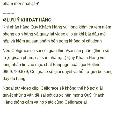
phẩm mới nhất ạ! 💕
---------
💢LƯU Ý KHI ĐẶT HÀNG:
Khi nhận hàng Quý Khách Hàng vui lòng kiểm tra tem niêm
phong đơn hàng và quay lại video clip từ khi bắt đầu mở
hộp và kiểm tra sản phẩm bên trong không bị cắt đoạn
Nếu Céligrace có sai sót giao thiếu/sai sản phẩm (thiếu số
lượng/sản phẩm, sai sản phẩm,…) Quý Khách Hàng vui
lòng nhắn tin vào mục chat Fanpage hoặc gọi Hotline
0969.789.879, Céligrace sẽ giải quyết và hỗ trợ gửi bổ sung
đầy đủ hàng
Ngoại trừ video clip, Céligrace sẽ không thể hỗ trợ giải
quyết những vấn đề sai sót được nên mong Quý Khách
Hàng thông cảm và hợp tác cùng Céligrace ạ!