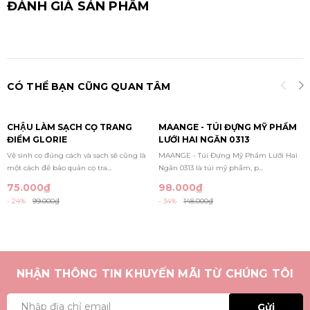
ĐÁNH GIÁ SẢN PHẨM
CÓ THỂ BẠN CŨNG QUAN TÂM
CHẬU LÀM SẠCH CỌ TRANG
MAANGE - TÚI ĐỰNG MỸ PHẨM
ĐIỂM GLORIE
LƯỚI HAI NGĂN 0313
Vệ sinh cọ đúng cách và sạch sẽ cũng là
MAANGE - Túi Đựng Mỹ Phẩm Lưới Hai
một cách để bảo quản cọ tra...
Ngăn 0313 là túi mỹ phẩm, p...
75.000₫
98.000₫
- 24%
99.000₫
- 34%
148.000₫
NHẬN THÔNG TIN KHUYẾN MÃI TỪ CHÚNG TÔI
Gửi