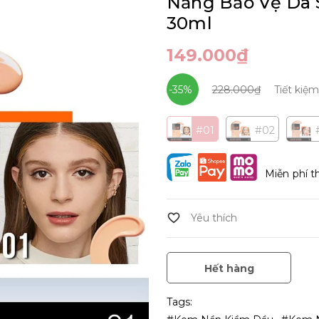
Nắng Bảo Vệ Da S
30ml
149.000₫
-35%
228.000₫
Tiết kiệ
#01
#02
Miễn phí t
Hết hàng
Tags: