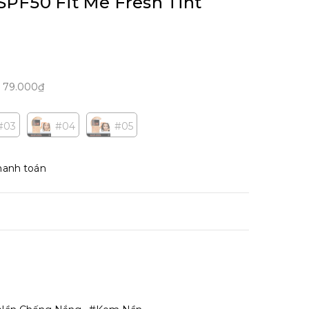
PF50 Fit Me Fresh Tint
m
79.000₫
#03
#04
#05
hanh toán