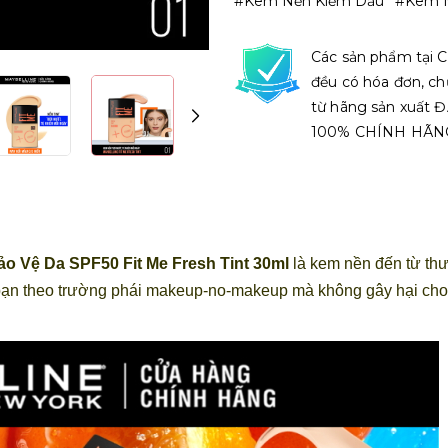
#kem Nền Kiềm Dầu
#kem 
Các sản phẩm tại C
đều có hóa đơn, ch
từ hãng sản xuất
100% CHÍNH HÃN
 Vệ Da SPF50 Fit Me Fresh Tint 30ml
là kem nền đến từ
th
ạn theo trường phái makeup-no-makeup mà không gây hại cho d