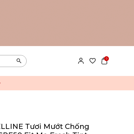
0
y
LINE Tươi Mướt Chống