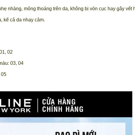
 nhẹ nhàng, mỏng thoáng trên da, không bị vón cục hay gây vết h
u, kể cả da nhạy cảm.
01, 02
màu: 03, 04
 05