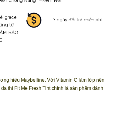
Nền Chống Nắng
#kem Nền
éligrace
7 ngày đổi trả miễn phí
ứng từ
 ĐẢM BẢO
G
ương hiệu Maybelline
.
Với Vitamin C làm lớp nền
a thì Fit Me Fresh Tint chính là sản phẩm dành