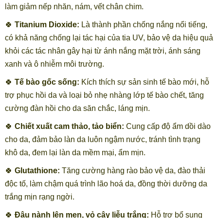
làm giảm nếp nhăn, nám, vết chân chim.
🍀
Titanium Dioxide:
Là thành phần chống nắng nổi tiếng,
có khả năng chống lại tác hại của tia UV, bảo vệ da hiệu quả
khỏi các tác nhân gây hại từ ánh nắng mặt trời, ánh sáng
xanh và ô nhiễm môi trường.
🍀
Tế bào gốc sống:
Kích thích sự sản sinh tế bào mới, hỗ
trợ phục hồi da và loại bỏ nhẹ nhàng lớp tế bào chết, tăng
cường đàn hồi cho da săn chắc, láng mịn.
🍀
Chiết xuất cam thảo, tảo biển:
Cung cấp độ ẩm dồi dào
cho da, đảm bảo làn da luôn ngậm nước, tránh tình trạng
khô da, đem lại làn da mềm mại, ẩm mịn.
🍀
Glutathione:
Tăng cường hàng rào bảo vệ da, đào thải
độc tố, làm chậm quá trình lão hoá da, đồng thời dưỡng da
trắng mịn rạng ngời.
🍀
Đậu nành lên men, vỏ cây liễu trắng:
Hỗ trợ bổ sung