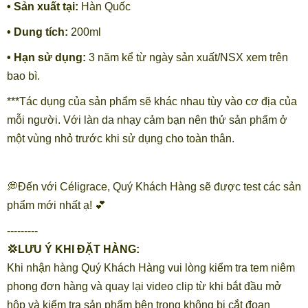
• Sản xuất tại:
Hàn Quốc
• Dung tích:
200ml
• Hạn sử dụng:
3 năm kể từ ngày sản xuất/NSX xem trên
bao bì.
***Tác dụng của sản phẩm sẽ khác nhau tùy vào cơ địa của
mỗi người. Với làn da nhạy cảm bạn nên thử sản phẩm ở
một vùng nhỏ trước khi sử dụng cho toàn thân.
💭Đến với Céligrace, Quý Khách Hàng sẽ được test các sản
phẩm mới nhất ạ! 💕
---------
💢LƯU Ý KHI ĐẶT HÀNG:
Khi nhận hàng Quý Khách Hàng vui lòng kiểm tra tem niêm
phong đơn hàng và quay lại video clip từ khi bắt đầu mở
hộp và kiểm tra sản phẩm bên trong không bị cắt đoạn