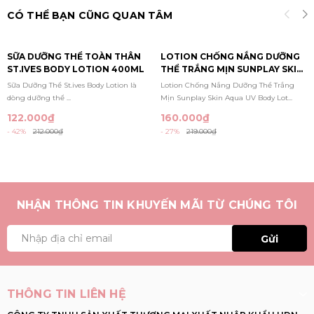
CÓ THỂ BẠN CŨNG QUAN TÂM
SỮA DƯỠNG THỂ TOÀN THÂN
LOTION CHỐNG NẮNG DƯỠNG
ST.IVES BODY LOTION 400ML
THỂ TRẮNG MỊN SUNPLAY SKIN
AQUA UV BODY LOTION
Sữa Dưỡng Thể St.ives Body Lotion là
Lotion Chống Nắng Dưỡng Thể Trắng
SPF50+/PA++++ 150G
dòng dưỡng thể ...
Mịn Sunplay Skin Aqua UV Body Lot...
122.000₫
160.000₫
- 42%
212.000₫
- 27%
219.000₫
NHẬN THÔNG TIN KHUYẾN MÃI TỪ CHÚNG TÔI
Gửi
THÔNG TIN LIÊN HỆ