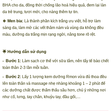
BHA cho da, đồng thời chống lão hoá hiệu quả, đem lại làn
da trẻ trung, tươi mới, cho nàng thêm tự tin.
🍀
Men bia:
Là thành phần kích trắng ưu việt, hỗ trợ làm
sáng da, làm mờ các vết thâm nám và vùng da không đều
màu, dưỡng da trắng mịn rạng ngời, nâng tone rõ rệt.
🌟 Hướng dẫn sử dụng
- Bước 1:
Làm sạch cơ thể với sữa tắm, nên tẩy tế bào chết
toàn thân 2-3 lần mỗi tuần.
- Bước 2:
Lấy 1 lượng kem dưỡng Rmon vừa đủ thoa đều
lên toàn thân và massage nhẹ nhàng khoảng 1 – 2 phút để
các dưỡng chất được thẩm thấu sâu hơn, chú ý những nơi
như cổ, lưng, tay chân, khuỷu tay, đầu gối,…