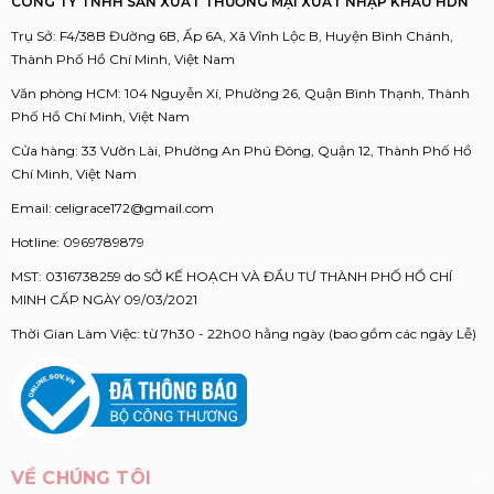
CÔNG TY TNHH SẢN XUẤT THƯƠNG MẠI XUẤT NHẬP KHẨU HDN
Trụ Sở: F4/38B Đường 6B, Ấp 6A, Xã Vĩnh Lộc B, Huyện Bình Chánh,
Thành Phố Hồ Chí Minh, Việt Nam
Văn phòng HCM: 104 Nguyễn Xí, Phường 26, Quận Bình Thạnh, Thành
Phố Hồ Chí Minh, Việt Nam
Cửa hàng: 33 Vườn Lài, Phường An Phú Đông, Quận 12, Thành Phố Hồ
Chí Minh, Việt Nam
Email:
celigrace172@gmail.com
Hotline:
0969789879
MST: 0316738259 do SỞ KẾ HOẠCH VÀ ĐẦU TƯ THÀNH PHỐ HỒ CHÍ
MINH CẤP NGÀY 09/03/2021
Thời Gian Làm Việc: từ 7h30 - 22h00 hằng ngày (bao gồm các ngày Lễ)
VỀ CHÚNG TÔI