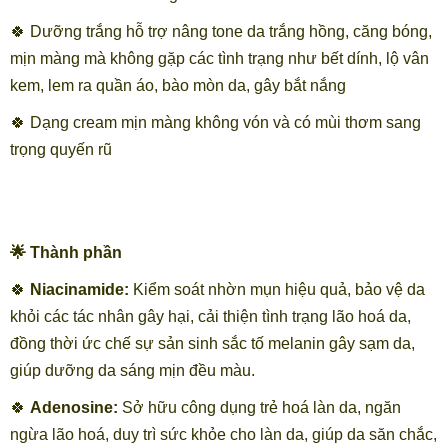
🍀 Dưỡng trắng hỗ trợ nâng tone da trắng hồng, căng bóng,
mịn màng mà không gặp các tình trạng như bết dính, lộ vân
kem, lem ra quần áo, bào mòn da, gây bắt nắng
🍀 Dạng cream mịn màng không vón và có mùi thơm sang
trọng quyến rũ
🌟 Thành phần
🍀
Niacinamide:
Kiểm soát nhờn mụn hiệu quả, bảo vệ da
khỏi các tác nhân gây hại, cải thiện tình trạng lão hoá da,
đồng thời ức chế sự sản sinh sắc tố melanin gây sạm da,
giúp dưỡng da sáng mịn đều màu.
🍀
Adenosine:
Sở hữu công dụng trẻ hoá làn da, ngăn
ngừa lão hoá, duy trì sức khỏe cho làn da, giúp da săn chắc,