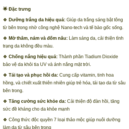
🌟 Đặc trưng
🍀
Dưỡng trắng da hiệu quả:
Giúp da trắng sáng bật tông
từ bên trong nhờ công nghệ Nano-tech và tế bào gốc sống.
🍀
Mờ thâm, nám và đốm nâu:
Làm sáng da, cải thiện tình
trạng da không đều màu.
🍀
Chống nắng hiệu quả:
Thành phần Tiadium Dioxide
bảo vệ da khỏi tia UV và ánh nắng mặt trời.
🍀
Tái tạo và phục hồi da:
Cung cấp vitamin, tinh hoa
hồng, và chiết xuất thiên nhiên giúp trẻ hóa, tái tạo da từ sâu
bên trong.
🍀
Tăng cường sức khỏe da:
Cải thiện độ đàn hồi, tăng
sức đề kháng cho da khỏe mạnh
🍀 Công thức độc quyền 7 loại thảo mộc giúp nuôi dưỡng
làm da từ sâu bên trong