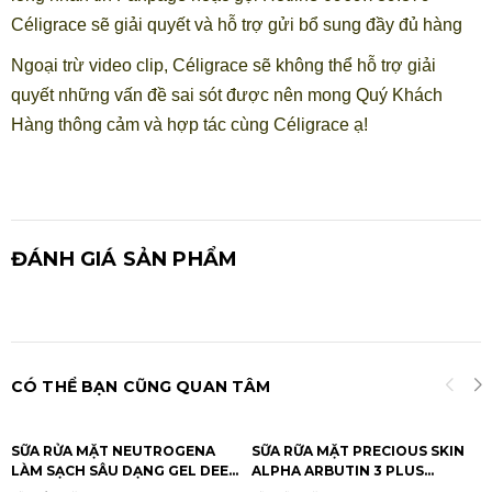
Céligrace sẽ giải quyết và hỗ trợ gửi bổ sung đầy đủ hàng
Ngoại trừ video clip, Céligrace sẽ không thể hỗ trợ giải
quyết những vấn đề sai sót được nên mong Quý Khách
Hàng thông cảm và hợp tác cùng Céligrace ạ!
ĐÁNH GIÁ SẢN PHẨM
CÓ THỂ BẠN CŨNG QUAN TÂM
SỮA RỬA MẶT NEUTROGENA
SỮA RỮA MẶT PRECIOUS SKIN
LÀM SẠCH SÂU DẠNG GEL DEEP
ALPHA ARBUTIN 3 PLUS
CLEAN FACIAL GEL CLEANSER
COLLAGEN 120ML