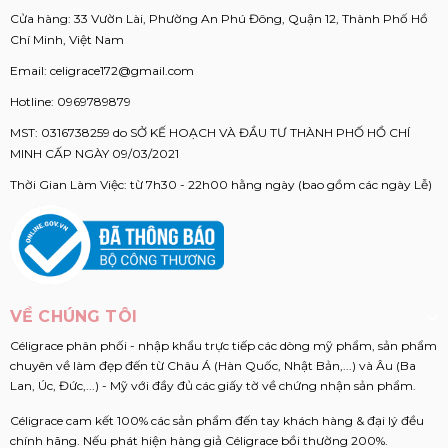
Cửa hàng: 33 Vườn Lài, Phường An Phú Đông, Quận 12, Thành Phố Hồ
Chí Minh, Việt Nam
Email:
celigrace172@gmail.com
Hotline:
0969789879
MST: 0316738259 do SỞ KẾ HOẠCH VÀ ĐẦU TƯ THÀNH PHỐ HỒ CHÍ
MINH CẤP NGÀY 09/03/2021
Thời Gian Làm Việc: từ 7h30 - 22h00 hằng ngày (bao gồm các ngày Lễ)
VỀ CHÚNG TÔI
Céligrace phân phối - nhập khẩu trực tiếp các dòng mỹ phẩm, sản phẩm
chuyên về làm đẹp đến từ Châu Á (Hàn Quốc, Nhật Bản,...) và Âu (Ba
Lan, Úc, Đức,...) - Mỹ với đầy đủ các giấy tờ về chứng nhận sản phẩm.
Céligrace cam kết 100% các sản phẩm đến tay khách hàng & đại lý đều
chính hãng. Nếu phát hiện hàng giả Céligrace bồi thường 200%.