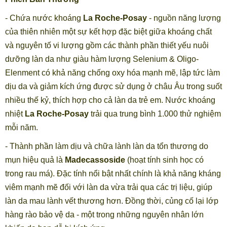
- Chứa nước khoáng
La Roche-Posay
- nguồn năng lượng
của thiên nhiên một sự kết hợp đặc biệt giữa khoáng chất
và nguyên tố vi lượng gồm các thành phần thiết yếu nuôi
dưỡng làn da như giàu hàm lượng Selenium & Oligo-
Elenment có khả năng chống oxy hóa mạnh mẽ, lập tức làm
dịu da và giảm kích ứng được sử dụng ở châu Âu trong suốt
nhiều thế kỷ, thích hợp cho cả làn da trẻ em. Nước khoáng
nhiệt
La Roche-Posay
trải qua trung bình 1.000 thử nghiệm
mỗi năm.
- Thành phần làm dịu và chữa lành làn da tổn thương do
mụn hiệu quả là
Madecassoside
(hoạt tính sinh học có
trong rau má). Đặc tính nổi bật nhất chính là khả năng kháng
viêm mạnh mẽ đối với làn da vừa trải qua các trị liệu, giúp
làn da mau lành vết thương hơn. Đồng thời, củng cố lại lớp
hàng rào bảo vệ da - một trong những nguyên nhân lớn