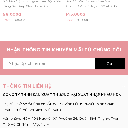
Sữa Rửa Mặt Neutrogena Làm Sạch Sâu
Sữa Rữa Mặt Precious Skin Alpha
150ML
Dạng Gel Deep Clean Facial Gel ...
Arbutin 3 Plus Collagen 120ml là dò...
98.000₫
145.000₫
- 30%
140.000₫
- 26%
195.000₫
NHẬN THÔNG TIN KHUYẾN MÃI TỪ CHÚNG TÔI
Gửi
THÔNG TIN LIÊN HỆ
CÔNG TY TNHH SẢN XUẤT THƯƠNG MẠI XUẤT NHẬP KHẨU HDN
Trụ Sở: F4/38B Đường 6B, Ấp 6A, Xã Vĩnh Lộc B, Huyện Bình Chánh,
Thành Phố Hồ Chí Minh, Việt Nam
Văn phòng HCM: 104 Nguyễn Xí, Phường 26, Quận Bình Thạnh, Thành
Phố Hồ Chí Minh, Việt Nam