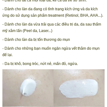
- Dành cho tất cả mọi loại da, kể cả da trẻ sơ sinh.
- Dành cho làn da đang có tình trạng kích ứng và da kích
ứng do sử dụng sản phẩm treatment (Retinol, BHA, AHA...).
- Dành cho làn da vừa trải qua các điều trị da, da sau thẩm
mỹ xâm lấn (Peel da, Laser...)
- Dành cho làn da bị tổn thương do mụn
- Dành cho những bạn muốn ngăn ngừa vết thâm do mụn
để lại.
- Da bị khô, bong tróc, nứt nẻ, mẩn đỏ, ngứa.