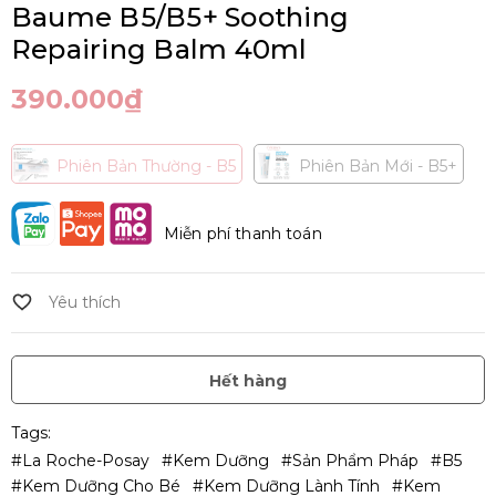
Baume B5/B5+ Soothing
Repairing Balm 40ml
390.000₫
Phiên Bản Thường - B5
Phiên Bản Mới - B5+
Miễn phí thanh toán
Hết hàng
Tags:
#La Roche-Posay
#Kem Dưỡng
#Sản Phẩm Pháp
#B5
#kem Dưỡng Cho Bé
#kem Dưỡng Lành Tính
#kem