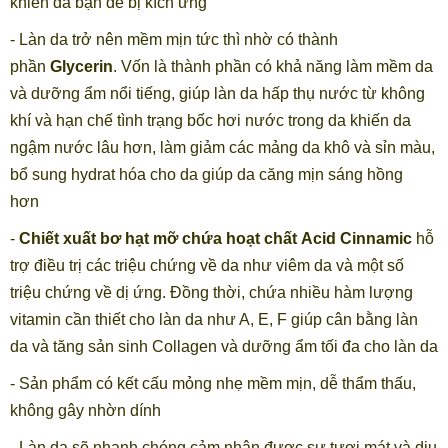
khiến da bạn dễ bị kích ứng
- Làn da trở nên mềm mịn tức thì nhờ có thành
phần
Glycerin
. Vốn là thành phần có khả năng làm mềm da
và dưỡng ẩm nổi tiếng, giúp làn da hấp thụ nước từ không
khí và hạn chế tình trạng bốc hơi nước trong da khiến da
ngậm nước lâu hơn, làm giảm các mảng da khô và sỉn màu,
bổ sung hydrat hóa cho da giúp da căng mịn sáng hồng
hơn
-
Chiết xuất bơ hạt mỡ chứa hoạt chất Acid Cinnamic
hỗ
trợ điều trị các triệu chứng về da như viêm da và một số
triệu chứng về dị ứng. Đồng thời, chứa nhiều hàm lượng
vitamin cần thiết cho làn da như A, E, F giúp cân bằng làn
da và tăng sản sinh Collagen và dưỡng ẩm tối đa cho làn da
- Sản phẩm có kết cấu mỏng nhẹ mềm mịn, dễ thẩm thấu,
không gây nhờn dính
- Làn da sẽ nhanh chóng cảm nhận được sự tươi mát và dịu