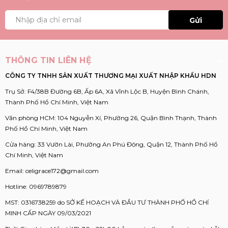
Gửi
THÔNG TIN LIÊN HỆ
CÔNG TY TNHH SẢN XUẤT THƯƠNG MẠI XUẤT NHẬP KHẨU HDN
Trụ Sở: F4/38B Đường 6B, Ấp 6A, Xã Vĩnh Lộc B, Huyện Bình Chánh,
Thành Phố Hồ Chí Minh, Việt Nam
Văn phòng HCM: 104 Nguyễn Xí, Phường 26, Quận Bình Thạnh, Thành
Phố Hồ Chí Minh, Việt Nam
Cửa hàng: 33 Vườn Lài, Phường An Phú Đông, Quận 12, Thành Phố Hồ
Chí Minh, Việt Nam
Email:
celigrace172@gmail.com
Hotline:
0969789879
MST: 0316738259 do SỞ KẾ HOẠCH VÀ ĐẦU TƯ THÀNH PHỐ HỒ CHÍ
MINH CẤP NGÀY 09/03/2021