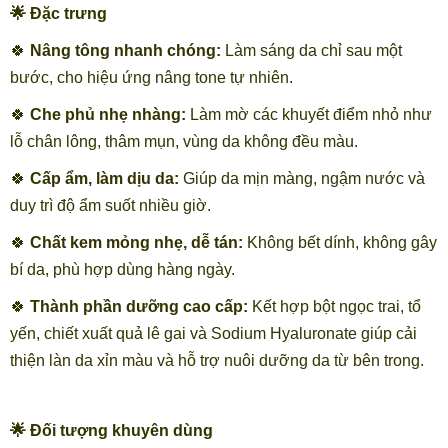
🌟 Đặc trưng
🍀
Nâng tông nhanh chóng:
Làm sáng da chỉ sau một
bước, cho hiệu ứng nâng tone tự nhiên.
🍀
Che phủ nhẹ nhàng:
Làm mờ các khuyết điểm nhỏ như
lỗ chân lông, thâm mụn, vùng da không đều màu.
🍀
Cấp ẩm, làm dịu da:
Giúp da mịn màng, ngậm nước và
duy trì độ ẩm suốt nhiều giờ.
🍀
Chất kem mỏng nhẹ, dễ tán:
Không bết dính, không gây
bí da, phù hợp dùng hàng ngày.
🍀
Thành phần dưỡng cao cấp:
Kết hợp bột ngọc trai, tổ
yến, chiết xuất quả lê gai và Sodium Hyaluronate giúp cải
thiện làn da xỉn màu và hỗ trợ nuôi dưỡng da từ bên trong.
🌟 Đối tượng khuyên dùng