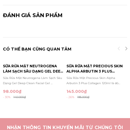
ĐÁNH GIÁ SẢN PHẨM
CÓ THỂ BẠN CŨNG QUAN TÂM
SỮA RỬA MẶT NEUTROGENA
SỮA RỮA MẶT PRECIOUS SKIN
LÀM SẠCH SÂU DẠNG GEL DEEP
ALPHA ARBUTIN 3 PLUS
CLEAN FACIAL GEL CLEANSER
COLLAGEN 120ML
Sữa Rửa Mặt Neutrogena Làm Sạch Sâu
Sữa Rữa Mặt Precious Skin Alpha
150ML
Dạng Gel Deep Clean Facial Gel ...
Arbutin 3 Plus Collagen 120ml là dò...
98.000₫
145.000₫
- 30%
140.000₫
- 26%
195.000₫
NHẬN THÔNG TIN KHUYẾN MÃI TỪ CHÚNG TÔI