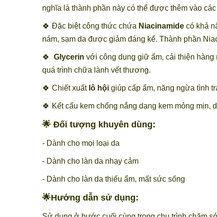
nghĩa là thành phần này có thể được thêm vào các
🍀 Đặc biệt công thức chứa
Niacinamide
có khả nă
nám, sạm da được giảm đáng kể. Thành phần Niacin
🍀
Glycerin
với công dụng giữ ẩm, cải thiện hàng 
quá trình chữa lành vết thương.
🍀 Chiết xuất
lô hội
giúp cấp ẩm, năng ngừa tình tr
🍀 Kết cấu kem chống nắng dạng kem mỏng mịn, dễ d
🌟 Đối tượng khuyên dùng:
- Dành cho mọi loại da
- Dành cho làn da nhạy cảm
- Dành cho làn da thiếu ẩm, mất sức sống
🌟Hướng dẫn sử dụng:
Sử dụng ở bước cuối cùng trong chu trình chăm sóc