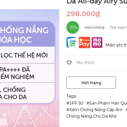
Da All-day Airy 
298.000₫
- 35%
460.000₫
Tiết kiệ
Miễn phí t
Hết hàng
Tags:
#SPF 50
#Sản Phẩm Hàn Q
#kem Chống Nắng Cấp Ẩm
Chống Nắng Cho Da Khô