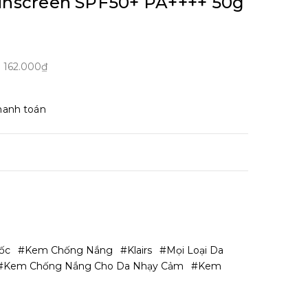
Sunscreen SPF50+ PA++++ 50g
m
162.000₫
hanh toán
uốc
#Kem Chống Nắng
#Klairs
#Mọi Loại Da
#kem Chống Nắng Cho Da Nhạy Cảm
#kem