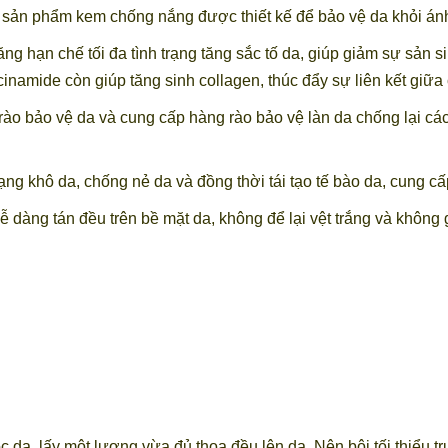
 sản phẩm kem chống nắng được thiết kế để bảo vệ da khỏi ánh
ng hạn chế tối đa tình trạng tăng sắc tố da, giúp giảm sự sản s
amide còn giúp tăng sinh collagen, thúc đẩy sự liên kết giữa 
rào bảo vệ da và cung cấp hàng rào bảo vệ làn da chống lại cá
ạng khô da, chống nẻ da và đồng thời tái tạo tế bào da, cung c
àng tán đều trên bề mặt da, không để lại vệt trắng và không g
 da, lấy một lượng vừa đủ thoa đều lên da. Nên bôi tối thiểu t