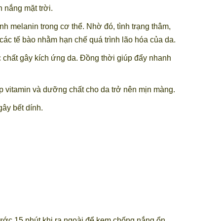
 nắng mặt trời.
inh melanin trong cơ thể. Nhờ đó, tình trạng thâm,
các tế bào nhằm hạn chế quá trình lão hóa của da.
c chất gây kích ứng da. Đồng thời giúp đẩy nhanh
ấp vitamin và dưỡng chất cho da trở nên mịn màng.
ây bết dính.
rước 15 phút khi ra ngoài để kem chống nắng ổn