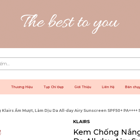
2
Thương Hiệu
Tạp Chí Đẹp
Giới Thiệu
Liên Hệ
Bán chạ
Klairs Ẩm Mượt, Làm Dịu Da All-day Airy Sunscreen SPF50+ PA++++ 
KLAIRS
Kem Chống Nắng 