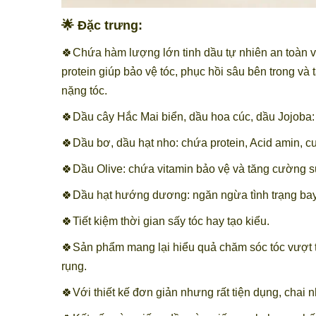
🌟 Đặc trưng:
🍀Chứa hàm lượng lớn
tinh dầu tự nhiên an toàn 
protein giúp bảo vệ tóc, phục hồi sâu bên trong 
nặng tóc.
🍀Dầu cây Hắc Mai biển, dầu hoa cúc, dầu Jojoba:
🍀Dầu bơ, dầu hạt nho: chứa protein, Acid amin, 
🍀Dầu Olive: chứa vitamin bảo vệ và tăng cường s
🍀Dầu hạt hướng dương: ngăn ngừa tình trạng bay
🍀Tiết kiệm thời gian sấy tóc hay tạo kiểu.
🍀Sản phẩm mang lại hiểu quả chăm sóc tóc vượt tr
rụng.
🍀Với thiết kế đơn giản nhưng rất tiện dụng, chai