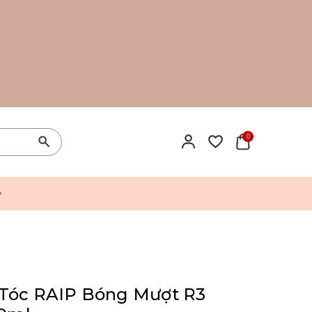
0
y
Tóc RAIP Bóng Mượt R3