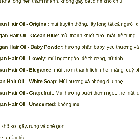
 khá lỏng nên thấm nhanh, không gây bết dính khó chịu.
 Hair Oil - Original:
mùi truyền thống, lấy lòng tất cả người 
n Hair Oil - Ocean Blue:
mùi thanh khiết, tươi mát, trẻ trung
an Hair Oil - Baby Powder:
hương phấn baby, yêu thương và
n Hair Oil - Lovely:
mùi ngọt ngào, dễ thương, nữ tính
n Hair Oil - Elegance:
mùi thơm thanh lịch, nhẹ nhàng, quý p
n Hair Oil - White Soap:
Mùi hương xà phòng dịu nhẹ
 Hair Oil - Grapefruit:
Mùi hương bưởi thơm ngọt, the mát, 
n Hair Oil - Unscented:
không mùi
g khô xơ, gãy, rụng và chẻ gọn
ó sự đàn hồi