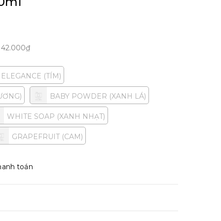
00ml
m
42.000₫
ELEGANCE (TÍM)
ƯƠNG)
BABY POWDER (XANH LÁ)
WHITE SOAP (XANH NHẠT)
GRAPEFRUIT (CAM)
hanh toán