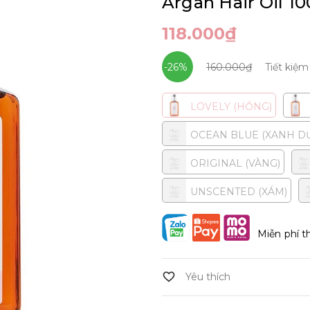
Argan Hair Oil 1
118.000₫
-26%
160.000₫
Tiết kiệ
LOVELY (HỒNG)
OCEAN BLUE (XANH D
ORIGINAL (VÀNG)
UNSCENTED (XÁM)
Miễn phí t