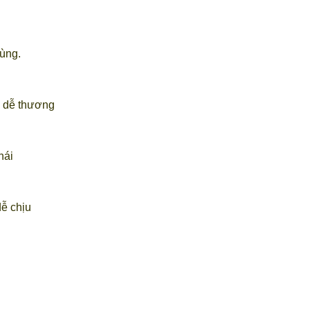
dùng.
 dễ thương
hái
dễ chịu