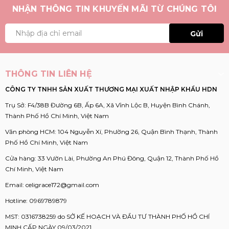
NHẬN THÔNG TIN KHUYẾN MÃI TỪ CHÚNG TÔI
Gửi
THÔNG TIN LIÊN HỆ
CÔNG TY TNHH SẢN XUẤT THƯƠNG MẠI XUẤT NHẬP KHẨU HDN
Trụ Sở: F4/38B Đường 6B, Ấp 6A, Xã Vĩnh Lộc B, Huyện Bình Chánh,
Thành Phố Hồ Chí Minh, Việt Nam
Văn phòng HCM: 104 Nguyễn Xí, Phường 26, Quận Bình Thạnh, Thành
Phố Hồ Chí Minh, Việt Nam
Cửa hàng: 33 Vườn Lài, Phường An Phú Đông, Quận 12, Thành Phố Hồ
Chí Minh, Việt Nam
Email:
celigrace172@gmail.com
Hotline:
0969789879
MST: 0316738259 do SỞ KẾ HOẠCH VÀ ĐẦU TƯ THÀNH PHỐ HỒ CHÍ
MINH CẤP NGÀY 09/03/2021