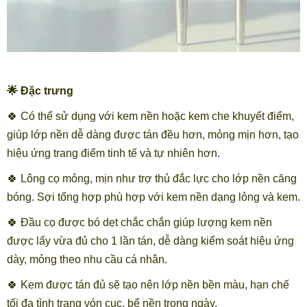
🌟 Đặc trưng
🍀 Có thể sử dụng với kem nền hoặc kem che khuyết điểm,
giúp lớp nền dễ dàng được tán đều hơn, mỏng mịn hơn, tạo
hiệu ứng trang điểm tinh tế và tự nhiên hơn.
🍀 Lông cọ mỏng, mịn như trợ thủ đắc lực cho lớp nền căng
bóng. Sợi tổng hợp phù hợp với kem nền dạng lỏng và kem.
🍀 Đầu cọ được bó dẹt chắc chắn giúp lượng kem nền
được lấy vừa đủ cho 1 lần tán, dễ dàng kiểm soát hiệu ứng
dày, mỏng theo nhu cầu cá nhân.
🍀 Kem được tán đủ sẽ tạo nên lớp nền bền màu, hạn chế
tối đa tình trạng vón cục, bể nền trong ngày.