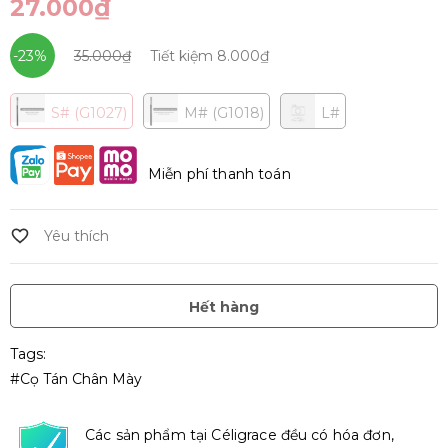
27.000₫
-23%
35.000₫
Tiết kiệm
8.000₫
S# (G1027)
M# (G1018)
L#
Miễn phí thanh toán
Hết hàng
Tags:
#cọ Tán Chân Mày
Các sản phẩm tại Céligrace đều có hóa đơn,