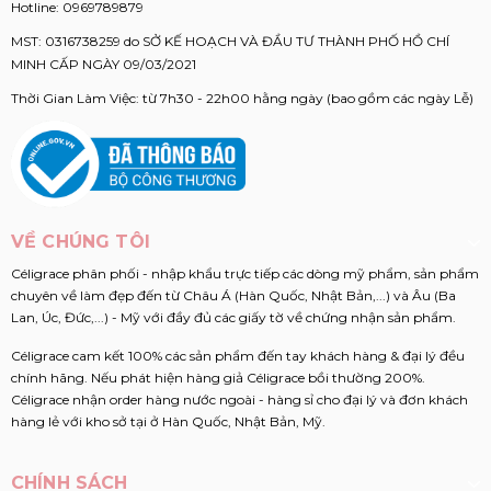
Hotline:
0969789879
MST: 0316738259 do SỞ KẾ HOẠCH VÀ ĐẦU TƯ THÀNH PHỐ HỒ CHÍ
MINH CẤP NGÀY 09/03/2021
Thời Gian Làm Việc: từ 7h30 - 22h00 hằng ngày (bao gồm các ngày Lễ)
VỀ CHÚNG TÔI
Céligrace phân phối - nhập khẩu trực tiếp các dòng mỹ phẩm, sản phẩm
chuyên về làm đẹp đến từ Châu Á (Hàn Quốc, Nhật Bản,...) và Âu (Ba
Lan, Úc, Đức,...) - Mỹ với đầy đủ các giấy tờ về chứng nhận sản phẩm.
Céligrace cam kết 100% các sản phẩm đến tay khách hàng & đại lý đều
chính hãng. Nếu phát hiện hàng giả Céligrace bồi thường 200%.
Céligrace nhận order hàng nước ngoài - hàng sỉ cho đại lý và đơn khách
hàng lẻ với kho sở tại ở Hàn Quốc, Nhật Bản, Mỹ.
CHÍNH SÁCH