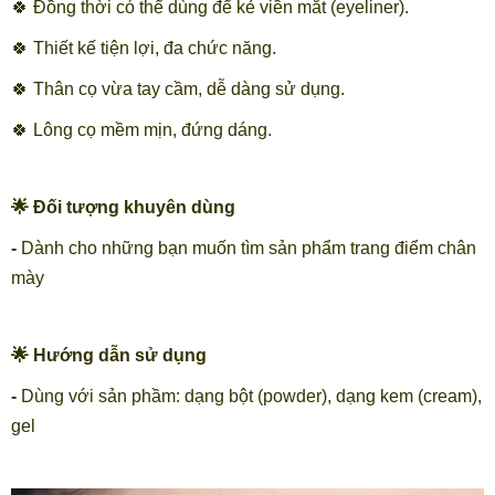
🍀 Đồng thời có thể dùng để kẻ viền mắt (eyeliner).
🍀 Thiết kế tiện lợi, đa chức năng.
🍀 Thân cọ vừa tay cầm, dễ dàng sử dụng.
🍀 Lông cọ mềm mịn, đứng dáng.
🌟 Đối tượng khuyên dùng
-
Dành cho những bạn muốn tìm sản phẩm trang điểm chân
mày
🌟 Hướng dẫn sử dụng
-
Dùng với sản phầm: dạng bột (powder), dạng kem (cream),
gel