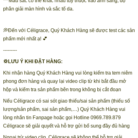
***Màu sắc có thể khác nhau tùy thuộc vào ánh sáng, độ
phân giải màn hình và sắc tố da.
💭Đến với Céligrace, Quý Khách Hàng sẽ được test các sản
phẩm mới nhất ạ! 💕
---------
💢LƯU Ý KHI ĐẶT HÀNG:
Khi nhận hàng Quý Khách Hàng vui lòng kiểm tra tem niêm
phong đơn hàng và quay lại video clip từ khi bắt đầu mở
hộp và kiểm tra sản phẩm bên trong không bị cắt đoạn
Nếu Céligrace có sai sót giao thiếu/sai sản phẩm (thiếu số
lượng/sản phẩm, sai sản phẩm,…) Quý Khách Hàng vui
lòng nhắn tin Fanpage hoặc gọi Hotline 0969.789.879
Céligrace sẽ giải quyết và hỗ trợ gửi bổ sung đầy đủ hàng
Ngoại trừ video clip, Céligrace sẽ không thể hỗ trợ giải