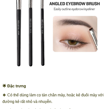
🌟 Đặc trưng
🍀 Có thể dùng làm cọ tán chân mày, hoặc kẻ đuôi mày với
đường kẻ rất nhỏ và nhuyễn.