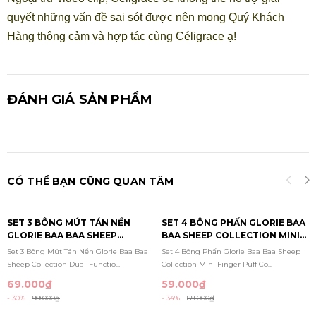
quyết những vấn đề sai sót được nên mong Quý Khách
Hàng thông cảm và hợp tác cùng Céligrace ạ!
ĐÁNH GIÁ SẢN PHẨM
CÓ THỂ BẠN CŨNG QUAN TÂM
SET 3 BÔNG MÚT TÁN NỀN
SET 4 BÔNG PHẤN GLORIE BAA
GLORIE BAA BAA SHEEP
BAA SHEEP COLLECTION MINI
COLLECTION DUAL-FUNCTION
FINGER PUFF COMBO
Set 3 Bông Mút Tán Nền Glorie Baa Baa
Set 4 Bông Phấn Glorie Baa Baa Sheep
FOUNDATION PUFFS
Sheep Collection Dual-Functio...
Collection Mini Finger Puff Co...
69.000₫
59.000₫
- 30%
99.000₫
- 34%
89.000₫