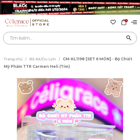
0
Trang chủ
/
Bộ Kit/Du Lịch
/
CM-KL1198 [SET 6 MÓN] - Bộ Chiết
Mỹ Phẩm TTR Carmen Heli (Tím)