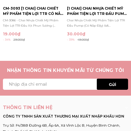
CM-3093 [1 CHAI] CHAI CHIẾT
[1 CHAI] CHAI NHỰA CHIẾT MỸ
MỸ PHẨM TIỆN LỢI TTR CÓ NẮP
PHẨM TIỆN LỢI TTR ĐẦU PUMP
BẬT 50ML (TÍM)
(CÓ NẮP ĐẬY)
CM-3086 - Chai Nhựa Chiết Mỹ Phẩm
Chai Nhựa Chiết Mỹ Phẩm Tiện Lợi TTR
Tiện Lợi TTR Đầu Xịt Phun Sương (...
Đầu Pump (Có Nắp Đậy) là&...
19.000₫
30.000₫
- 34%
29.000₫
- 39%
49.000₫
NHẬN THÔNG TIN KHUYẾN MÃI TỪ CHÚNG TÔI
Gửi
THÔNG TIN LIÊN HỆ
CÔNG TY TNHH SẢN XUẤT THƯƠNG MẠI XUẤT NHẬP KHẨU HDN
Trụ Sở: F4/38B Đường 6B, Ấp 6A, Xã Vĩnh Lộc B, Huyện Bình Chánh,