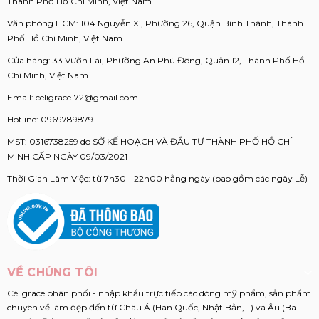
Thành Phố Hồ Chí Minh, Việt Nam
Văn phòng HCM: 104 Nguyễn Xí, Phường 26, Quận Bình Thạnh, Thành
Phố Hồ Chí Minh, Việt Nam
Cửa hàng: 33 Vườn Lài, Phường An Phú Đông, Quận 12, Thành Phố Hồ
Chí Minh, Việt Nam
Email:
celigrace172@gmail.com
Hotline:
0969789879
MST: 0316738259 do SỞ KẾ HOẠCH VÀ ĐẦU TƯ THÀNH PHỐ HỒ CHÍ
MINH CẤP NGÀY 09/03/2021
Thời Gian Làm Việc: từ 7h30 - 22h00 hằng ngày (bao gồm các ngày Lễ)
VỀ CHÚNG TÔI
Céligrace phân phối - nhập khẩu trực tiếp các dòng mỹ phẩm, sản phẩm
chuyên về làm đẹp đến từ Châu Á (Hàn Quốc, Nhật Bản,...) và Âu (Ba