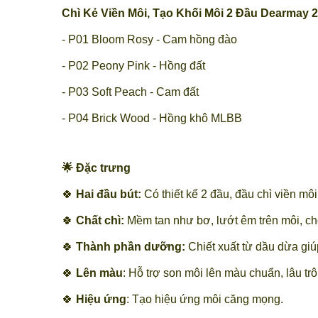
Chì Kẻ Viền Môi, Tạo Khối Môi 2 Đầu Dearmay 2
- P01 Bloom Rosy - Cam hồng đào
- P02 Peony Pink - Hồng đất
- P03 Soft Peach - Cam đất
- P04 Brick Wood - Hồng khô MLBB
🌟 Đặc trưng
🍀
Hai đầu bút:
Có thiết kế 2 đầu, đầu chì viền mô
🍀
Chất chì:
Mềm tan như bơ, lướt êm trên môi, cho
🍀
Thành phần dưỡng:
Chiết xuất từ dầu dừa giú
🍀
Lên màu
: Hỗ trợ son môi lên màu chuẩn, lâu trô
🍀
Hiệu ứng
: Tạo hiệu ứng môi căng mọng.