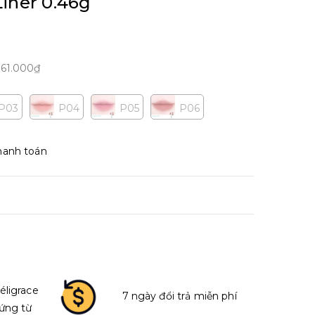
Liner 0.46g
m
61.000₫
P03
P04
P05
P06
hanh toán
éligrace
7 ngày đổi trả miễn phí
ứng từ