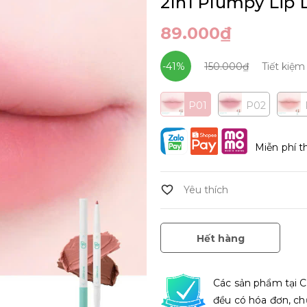
2In1 Plumpy Lip 
89.000₫
-41%
150.000₫
Tiết kiệ
P01
P02
Miễn phí t
Hết hàng
Các sản phẩm tại C
đều có hóa đơn, ch