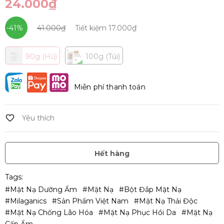
24.000₫
-41%
41.000₫
Tiết kiệm
17.000₫
90g (Hũ)
100g (Túi)
Miễn phí thanh toán
Hết hàng
Tags:
#Mặt Nạ Dưỡng Ẩm
#Mặt Nạ
#Bột Đắp Mặt Nạ
#Milaganics
#Sản Phẩm Việt Nam
#Mặt Nạ Thải Độc
#Mặt Nạ Chống Lão Hóa
#Mặt Nạ Phục Hồi Da
#Mặt Nạ
Cấp Ẩm