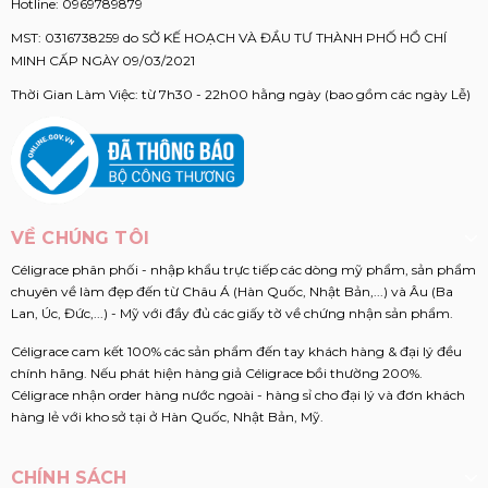
Hotline:
0969789879
MST: 0316738259 do SỞ KẾ HOẠCH VÀ ĐẦU TƯ THÀNH PHỐ HỒ CHÍ
MINH CẤP NGÀY 09/03/2021
Thời Gian Làm Việc: từ 7h30 - 22h00 hằng ngày (bao gồm các ngày Lễ)
VỀ CHÚNG TÔI
Céligrace phân phối - nhập khẩu trực tiếp các dòng mỹ phẩm, sản phẩm
chuyên về làm đẹp đến từ Châu Á (Hàn Quốc, Nhật Bản,...) và Âu (Ba
Lan, Úc, Đức,...) - Mỹ với đầy đủ các giấy tờ về chứng nhận sản phẩm.
Céligrace cam kết 100% các sản phẩm đến tay khách hàng & đại lý đều
chính hãng. Nếu phát hiện hàng giả Céligrace bồi thường 200%.
Céligrace nhận order hàng nước ngoài - hàng sỉ cho đại lý và đơn khách
hàng lẻ với kho sở tại ở Hàn Quốc, Nhật Bản, Mỹ.
CHÍNH SÁCH