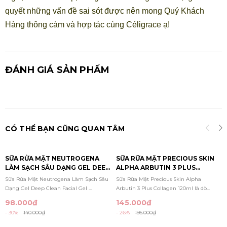
quyết những vấn đề sai sót được nên mong Quý Khách
Hàng thông cảm và hợp tác cùng Céligrace ạ!
ĐÁNH GIÁ SẢN PHẨM
CÓ THỂ BẠN CŨNG QUAN TÂM
SỮA RỬA MẶT NEUTROGENA
SỮA RỮA MẶT PRECIOUS SKIN
LÀM SẠCH SÂU DẠNG GEL DEEP
ALPHA ARBUTIN 3 PLUS
CLEAN FACIAL GEL CLEANSER
COLLAGEN 120ML
Sữa Rửa Mặt Neutrogena Làm Sạch Sâu
Sữa Rữa Mặt Precious Skin Alpha
150ML
Dạng Gel Deep Clean Facial Gel ...
Arbutin 3 Plus Collagen 120ml là dò...
98.000₫
145.000₫
- 30%
140.000₫
- 26%
195.000₫