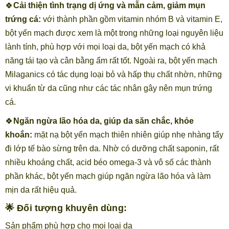
🍀
Cải thiện tình trạng dị ứng và mẫn cảm, giảm mụn
trứng cá:
với thành phần gồm vitamin nhóm B và vitamin E,
bột yến mạch được xem là một trong những loại nguyên liệu
lành tính, phù hợp với mọi loại da, bột yến mạch có khả
năng tái tạo và cân bằng ẩm rất tốt. Ngoài ra, bột yến mạch
Milaganics có tác dụng loại bỏ và hấp thụ chất nhờn, những
vi khuẩn từ da cũng như các tác nhân gây nên mụn trứng
cá.
🍀
Ngăn ngừa lão hóa da, giúp da săn chắc, khỏe
khoắn:
mặt nạ bột yến mạch thiên nhiên giúp nhẹ nhàng tẩy
đi lớp tế bào sừng trên da. Nhờ có dưỡng chất saponin, rất
nhiều khoáng chất, acid béo omega-3 và vô số các thành
phần khác, bột yến mạch giúp ngăn ngừa lão hóa và làm
mịn da rất hiệu quả.
🌟 Đối tượng khuyên dùng:
Sản phẩm phù hợp cho mọi loại da