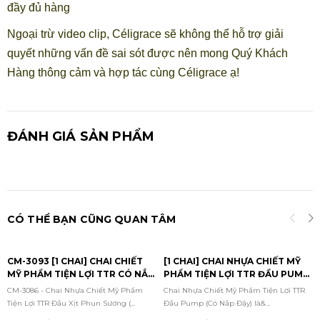
đầy đủ hàng
Ngoại trừ video clip, Céligrace sẽ không thể hỗ trợ giải
quyết những vấn đề sai sót được nên mong Quý Khách
Hàng thông cảm và hợp tác cùng Céligrace ạ!
ĐÁNH GIÁ SẢN PHẨM
CÓ THỂ BẠN CŨNG QUAN TÂM
CM-3093 [1 CHAI] CHAI CHIẾT
[1 CHAI] CHAI NHỰA CHIẾT MỸ
MỸ PHẨM TIỆN LỢI TTR CÓ NẮP
PHẨM TIỆN LỢI TTR ĐẦU PUMP
BẬT 50ML (TÍM)
(CÓ NẮP ĐẬY)
CM-3086 - Chai Nhựa Chiết Mỹ Phẩm
Chai Nhựa Chiết Mỹ Phẩm Tiện Lợi TTR
Tiện Lợi TTR Đầu Xịt Phun Sương (...
Đầu Pump (Có Nắp Đậy) là&...