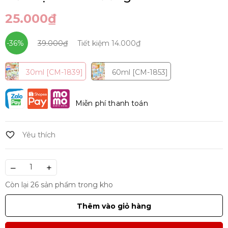
25.000₫
-36%
39.000₫
Tiết kiệm
14.000₫
30ml [CM-1839]
60ml [CM-1853]
Miễn phí thanh toán
–
+
Còn lại 26 sản phẩm trong kho
Thêm vào giỏ hàng