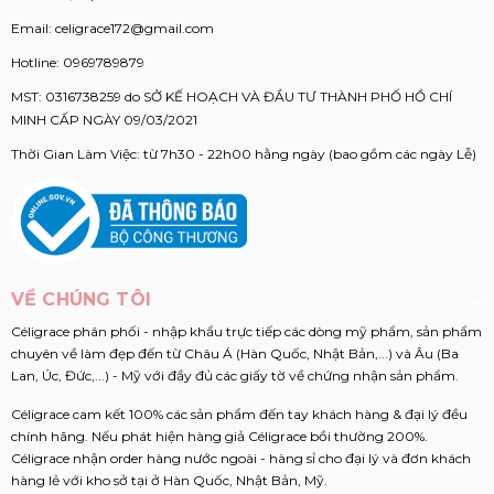
Email:
celigrace172@gmail.com
Hotline:
0969789879
MST: 0316738259 do SỞ KẾ HOẠCH VÀ ĐẦU TƯ THÀNH PHỐ HỒ CHÍ
MINH CẤP NGÀY 09/03/2021
Thời Gian Làm Việc: từ 7h30 - 22h00 hằng ngày (bao gồm các ngày Lễ)
VỀ CHÚNG TÔI
Céligrace phân phối - nhập khẩu trực tiếp các dòng mỹ phẩm, sản phẩm
chuyên về làm đẹp đến từ Châu Á (Hàn Quốc, Nhật Bản,...) và Âu (Ba
Lan, Úc, Đức,...) - Mỹ với đầy đủ các giấy tờ về chứng nhận sản phẩm.
Céligrace cam kết 100% các sản phẩm đến tay khách hàng & đại lý đều
chính hãng. Nếu phát hiện hàng giả Céligrace bồi thường 200%.
Céligrace nhận order hàng nước ngoài - hàng sỉ cho đại lý và đơn khách
hàng lẻ với kho sở tại ở Hàn Quốc, Nhật Bản, Mỹ.